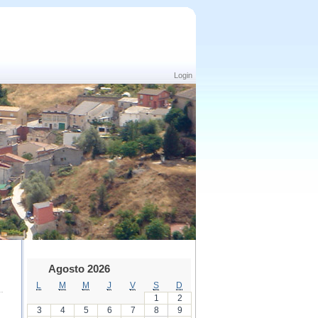
Login
Agosto 2026
L
M
M
J
V
S
D
1
2
3
4
5
6
7
8
9