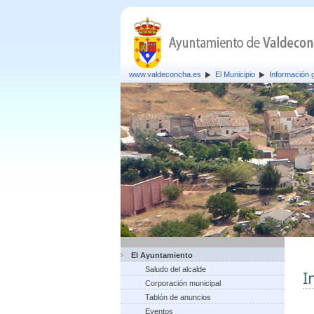
www.valdeconcha.es
El Municipio
Información 
El Ayuntamiento
Saludo del alcalde
I
Corporación municipal
Tablón de anuncios
Eventos