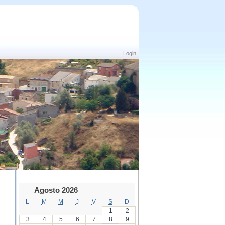
Login
Agosto 2026
L
M
M
J
V
S
D
1
2
3
4
5
6
7
8
9