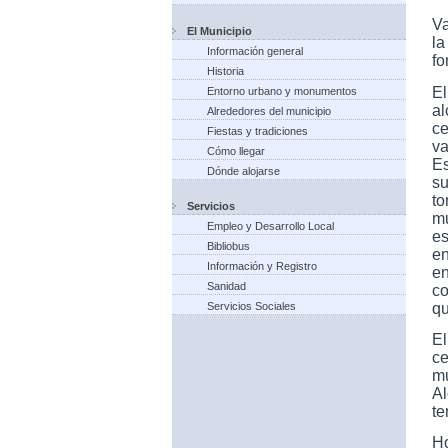
V
El Municipio
la
Información general
fo
Historia
E
Entorno urbano y monumentos
a
Alrededores del municipio
ce
Fiestas y tradiciones
va
Cómo llegar
Es
Dónde alojarse
s
t
Servicios
m
Empleo y Desarrollo Local
es
Bibliobus
en
Información y Registro
en
Sanidad
co
qu
Servicios Sociales
E
c
mu
Al
te
Ho