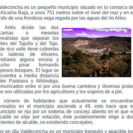
aldeconcha es un pequeño municipio situado en la comarca d
 Alcarria Baja, a unos 751 metros sobre el nivel del mar y en e
ndo de una frondosa vega regada por las aguas del río Arles.
l Arlés divide las dos
lcarrias o mesetas
realistas que separan los
lles del Tajuña y del Tajo.
te rico valle tiene cubiertas
us laderas de olivares,
omillares alguna encina y
ucho pinar formando
pesos bosques. El lugar se
cuentra a media distancia
tre Pastrana y Alhóndiga,
municados entre sí por una buena carretera y diversas pista
e son utilizadas por los agricultores y los viajeros de a pie.
l número de habitantes que actualmente se encuentra
ensados en el municipio asciende a 49, esto hace que e
nicipio se rija por un sistema de concejo abierto en el que e
calde se elije por votación, éste posteriormente elige a do
nientes de alcalde, no existiendo concejales.
y en día Valdeconcha es un municipio tranquilo y apacible lo