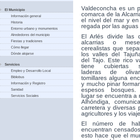
V
aldeconcha es un p
El Municipio
comarca de la Alcarr
Información general
el nivel del mar y e
Historia
regada por las aguas d
Entorno urbano y monumentos
Alrededores del municipio
El Arlés divide las 
alcarrias o mese
Fiestas y tradiciones
cerealistas que sepa
Cómo llegar
los valles del Tajuñ
Dónde alojarse
del Tajo. Este rico v
Servicios
tiene cubiertas 
laderas de olivar
Empleo y Desarrollo Local
tomillares alguna enc
Bibliobus
y mucho pinar forma
Información y Registro
espesos bosques.
Sanidad
lugar se encuentra a 
Servicios Sociales
Alhóndiga, comunic
carretera y diversas 
agricultores y los viaj
El número de hab
encuentran censados 
esto hace que el mun