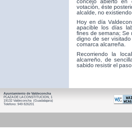
concejo abierto en 
votación, éste poster
alcalde, no existiendo
Hoy en día Valdeconc
apacible los días la
fines de semana; Se 
digno de ser visitado
comarca alcarreña.
Recorriendo la loc
alcarreño, de sencil
sabido resistir el paso
Ayuntamiento de Valdeconcha
PLAZA DE LA CONSTITUCION, 1
19132 Valdeconcha (Guadalajara)
Telefono: 949 826201