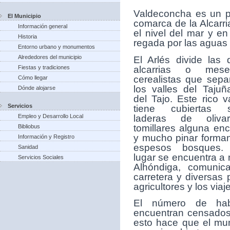
V
aldeconcha es un p
El Municipio
comarca de la Alcarr
Información general
el nivel del mar y e
Historia
regada por las aguas d
Entorno urbano y monumentos
Alrededores del municipio
El Arlés divide las 
alcarrias o mese
Fiestas y tradiciones
cerealistas que sepa
Cómo llegar
los valles del Tajuñ
Dónde alojarse
del Tajo. Este rico v
Servicios
tiene cubiertas 
laderas de olivar
Empleo y Desarrollo Local
tomillares alguna enc
Bibliobus
y mucho pinar forma
Información y Registro
espesos bosques.
Sanidad
lugar se encuentra a 
Servicios Sociales
Alhóndiga, comunic
carretera y diversas 
agricultores y los viaj
El número de hab
encuentran censados 
esto hace que el mun