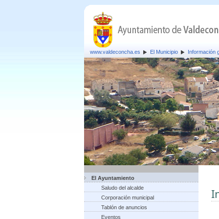
www.valdeconcha.es
El Municipio
Información 
El Ayuntamiento
Saludo del alcalde
I
Corporación municipal
Tablón de anuncios
Eventos