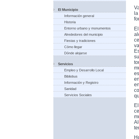
V
El Municipio
la
Información general
fo
Historia
E
Entorno urbano y monumentos
a
Alrededores del municipio
ce
Fiestas y tradiciones
va
Cómo llegar
Es
Dónde alojarse
s
t
Servicios
m
Empleo y Desarrollo Local
es
Bibliobus
en
Información y Registro
en
Sanidad
co
qu
Servicios Sociales
E
c
mu
Al
te
Ho