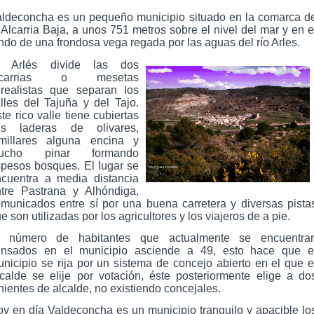
aldeconcha es un pequeño municipio situado en la comarca d
 Alcarria Baja, a unos 751 metros sobre el nivel del mar y en e
ndo de una frondosa vega regada por las aguas del río Arles.
l Arlés divide las dos
lcarrias o mesetas
realistas que separan los
lles del Tajuña y del Tajo.
te rico valle tiene cubiertas
us laderas de olivares,
omillares alguna encina y
ucho pinar formando
pesos bosques. El lugar se
cuentra a media distancia
tre Pastrana y Alhóndiga,
municados entre sí por una buena carretera y diversas pista
e son utilizadas por los agricultores y los viajeros de a pie.
l número de habitantes que actualmente se encuentra
ensados en el municipio asciende a 49, esto hace que e
nicipio se rija por un sistema de concejo abierto en el que e
calde se elije por votación, éste posteriormente elige a do
nientes de alcalde, no existiendo concejales.
y en día Valdeconcha es un municipio tranquilo y apacible lo