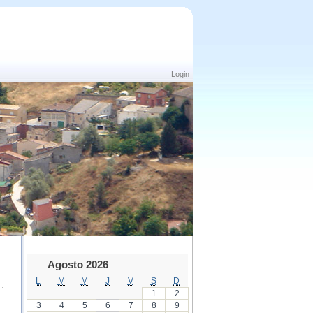
Login
Agosto 2026
L
M
M
J
V
S
D
1
2
3
4
5
6
7
8
9