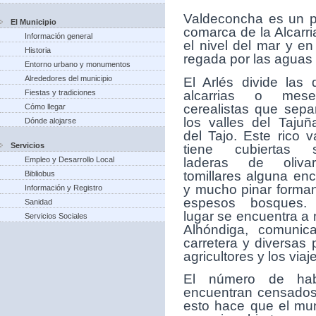
V
aldeconcha es un p
El Municipio
comarca de la Alcarr
Información general
el nivel del mar y e
Historia
regada por las aguas d
Entorno urbano y monumentos
Alrededores del municipio
El Arlés divide las 
alcarrias o mese
Fiestas y tradiciones
cerealistas que sepa
Cómo llegar
los valles del Tajuñ
Dónde alojarse
del Tajo. Este rico v
Servicios
tiene cubiertas 
laderas de olivar
Empleo y Desarrollo Local
tomillares alguna enc
Bibliobus
y mucho pinar forma
Información y Registro
espesos bosques.
Sanidad
lugar se encuentra a 
Servicios Sociales
Alhóndiga, comunic
carretera y diversas 
agricultores y los viaj
El número de hab
encuentran censados 
esto hace que el mun