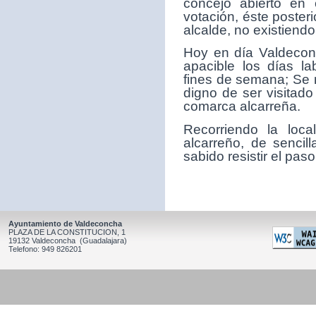
concejo abierto en 
votación, éste poster
alcalde, no existiendo
Hoy en día Valdeconc
apacible los días la
fines de semana; Se 
digno de ser visitado
comarca alcarreña.
Recorriendo la loc
alcarreño, de sencil
sabido resistir el paso
Ayuntamiento de Valdeconcha
PLAZA DE LA CONSTITUCION, 1
19132 Valdeconcha (Guadalajara)
Telefono: 949 826201