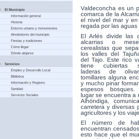
V
aldeconcha es un p
El Municipio
comarca de la Alcarr
Información general
el nivel del mar y e
Historia
regada por las aguas d
Entorno urbano y monumentos
Alrededores del municipio
El Arlés divide las 
alcarrias o mese
Fiestas y tradiciones
cerealistas que sepa
Cómo llegar
los valles del Tajuñ
Dónde alojarse
del Tajo. Este rico v
Servicios
tiene cubiertas 
laderas de olivar
Empleo y Desarrollo Local
tomillares alguna enc
Bibliobus
y mucho pinar forma
Información y Registro
espesos bosques.
Sanidad
lugar se encuentra a 
Servicios Sociales
Alhóndiga, comunic
carretera y diversas 
agricultores y los viaj
El número de hab
encuentran censados 
esto hace que el mun