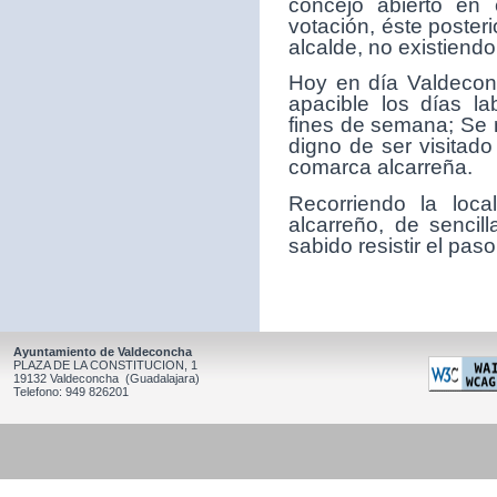
concejo abierto en 
votación, éste poster
alcalde, no existiendo
Hoy en día Valdeconc
apacible los días la
fines de semana; Se 
digno de ser visitado
comarca alcarreña.
Recorriendo la loc
alcarreño, de sencil
sabido resistir el paso
Ayuntamiento de Valdeconcha
PLAZA DE LA CONSTITUCION, 1
19132 Valdeconcha (Guadalajara)
Telefono: 949 826201