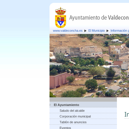
www.valdeconcha.es
El Municipio
Información 
El Ayuntamiento
Saludo del alcalde
I
Corporación municipal
Tablón de anuncios
Eventos