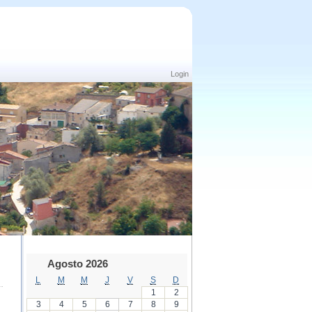
Login
Agosto 2026
L
M
M
J
V
S
D
1
2
3
4
5
6
7
8
9