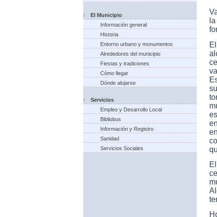
V
El Municipio
la
Información general
fo
Historia
E
Entorno urbano y monumentos
a
Alrededores del municipio
ce
Fiestas y tradiciones
va
Cómo llegar
Es
Dónde alojarse
s
t
Servicios
m
Empleo y Desarrollo Local
es
Bibliobus
en
Información y Registro
en
Sanidad
co
qu
Servicios Sociales
E
c
mu
Al
te
Ho