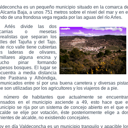
aldeconcha es un pequeño municipio situado en la comarca d
 Alcarria Baja, a unos 751 metros sobre el nivel del mar y en e
ndo de una frondosa vega regada por las aguas del río Arles.
l Arlés divide las dos
lcarrias o mesetas
realistas que separan los
lles del Tajuña y del Tajo.
te rico valle tiene cubiertas
us laderas de olivares,
omillares alguna encina y
ucho pinar formando
pesos bosques. El lugar se
cuentra a media distancia
tre Pastrana y Alhóndiga,
municados entre sí por una buena carretera y diversas pista
e son utilizadas por los agricultores y los viajeros de a pie.
l número de habitantes que actualmente se encuentra
ensados en el municipio asciende a 49, esto hace que e
nicipio se rija por un sistema de concejo abierto en el que e
calde se elije por votación, éste posteriormente elige a do
nientes de alcalde, no existiendo concejales.
y en día Valdeconcha es un municipio tranquilo y apacible lo