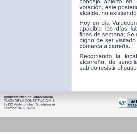
concejo abierto en 
votación, éste poster
alcalde, no existiendo
Hoy en día Valdeconc
apacible los días la
fines de semana; Se 
digno de ser visitado
comarca alcarreña.
Recorriendo la loc
alcarreño, de sencil
sabido resistir el paso
Ayuntamiento de Valdeconcha
PLAZA DE LA CONSTITUCION, 1
19132 Valdeconcha (Guadalajara)
Telefono: 949 826201