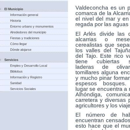
V
aldeconcha es un p
El Municipio
comarca de la Alcarr
Información general
el nivel del mar y e
Historia
regada por las aguas d
Entorno urbano y monumentos
Alrededores del municipio
El Arlés divide las 
alcarrias o mese
Fiestas y tradiciones
cerealistas que sepa
Cómo llegar
los valles del Tajuñ
Dónde alojarse
del Tajo. Este rico v
Servicios
tiene cubiertas 
laderas de olivar
Empleo y Desarrollo Local
tomillares alguna enc
Bibliobus
y mucho pinar forma
Información y Registro
espesos bosques.
Sanidad
lugar se encuentra a 
Servicios Sociales
Alhóndiga, comunic
carretera y diversas 
agricultores y los viaj
El número de hab
encuentran censados 
esto hace que el mun