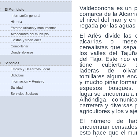
V
aldeconcha es un p
El Municipio
comarca de la Alcarr
Información general
el nivel del mar y e
Historia
regada por las aguas d
Entorno urbano y monumentos
Alrededores del municipio
El Arlés divide las 
alcarrias o mese
Fiestas y tradiciones
cerealistas que sepa
Cómo llegar
los valles del Tajuñ
Dónde alojarse
del Tajo. Este rico v
Servicios
tiene cubiertas 
laderas de olivar
Empleo y Desarrollo Local
tomillares alguna enc
Bibliobus
y mucho pinar forma
Información y Registro
espesos bosques.
Sanidad
lugar se encuentra a 
Servicios Sociales
Alhóndiga, comunic
carretera y diversas 
agricultores y los viaj
El número de hab
encuentran censados 
esto hace que el mun