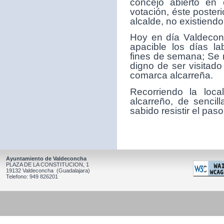
concejo abierto en 
votación, éste poster
alcalde, no existiendo
Hoy en día Valdeconc
apacible los días la
fines de semana; Se 
digno de ser visitado
comarca alcarreña.
Recorriendo la loc
alcarreño, de sencil
sabido resistir el paso
Ayuntamiento de Valdeconcha
PLAZA DE LA CONSTITUCION, 1
19132 Valdeconcha (Guadalajara)
Telefono: 949 826201