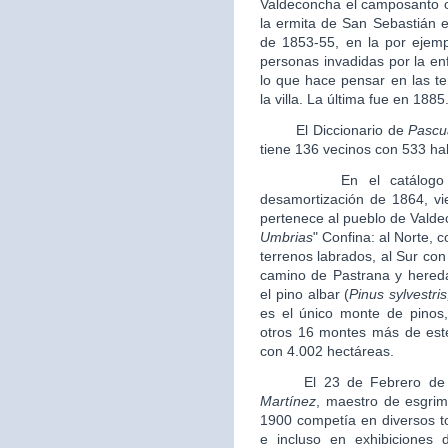
Valdeconcha el camposanto o
la ermita de San Sebastián e
de 1853-55, en la por ejem
personas invadidas por la e
lo que hace pensar en las te
la villa. La última fue en 1885
El Diccionario de
Pascu
tiene 136 vecinos con 533 ha
En el catálogo de mo
desamortización de 1864, v
pertenece al pueblo de Vald
Umbrias
" Confina: al Norte, c
terrenos labrados, al Sur con 
camino de Pastrana y hereda
el pino albar (
Pinus sylvestris
es el único monte de pinos
otros 16 montes más de este 
con 4.002 hectáreas.
El 23 de Febrero de 1
Martínez
, maestro de esgrim
1900 competía en diversos to
e incluso en exhibiciones 