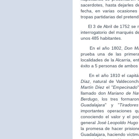
sacerdotes, hasta dejarles 
fecha, en varias ocasiones
tropas partidarias del pretend
El 3 de Abril de 1752 se rea
interrogatorio del marqués de
unos 485 habitantes.
En el año 1802,
Don
Ma
prueba una de las primeras
localidades de la Alcarria, 
éxito a 5 personas de ambos
En el año 1810 el capitán
Díaz
, natural de Valdeconc
Martín Díez
el "
Empecinado
llamado don
Mariano de Na
Berdugo
, los tres formaro
Guadalajara
" y "
Tirador
importantes operaciones 
conociendo el valor y el po
general
José Leopoldo Hugo
la promesa de hacer prisioner
Guadalajara, haciendo víctim