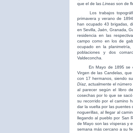
que el de las
Lineas
son de fl
Los trabajos topográfico
primavera y verano de 1894
han ocupado 43 brigadas, di
en Sevilla, Jaén, Granada, G
residencia en las respectiva
campo como en los de gabi
ocupado en la planimetría, 
poblaciones y dos comarc
Valdeconcha.
En Mayo de 1895 se crea
Virgen de las Candelas, que 
con 17 hermanos, siendo su 
Díaz
, actualmente el número
al parecer según el libro 
cosechas por lo que se sacó
su recorrido por el camino h
dar la vuelta por las puentes
noguerillas, al llegar al cami
llegando al pueblo por San R
de Mayo son las vísperas y el 
semana más cercano a su fech