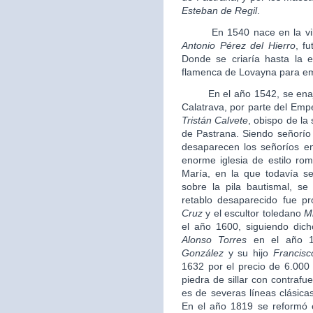
Esteban de Regil
.
En 1540 nace en la villa 
Antonio Pérez del Hierro
, f
Donde se criaría hasta la 
flamenca de Lovayna para em
En el año 1542, se enajena
Calatrava, por parte del Em
Tristán Calvete
, obispo de la
de Pastrana. Siendo señorío 
desaparecen los señoríos e
enorme iglesia de estilo ro
María, en la que todavía s
sobre la pila bautismal, s
retablo desaparecido fue pr
Cruz
y el escultor toledano
M
el año 1600, siguiendo dic
Alonso Torres
en el año 1
González
y su hijo
Francisc
1632 por el precio de 6.000 
piedra de sillar con contrafu
es de severas líneas clásicas
En el año 1819 se reformó e