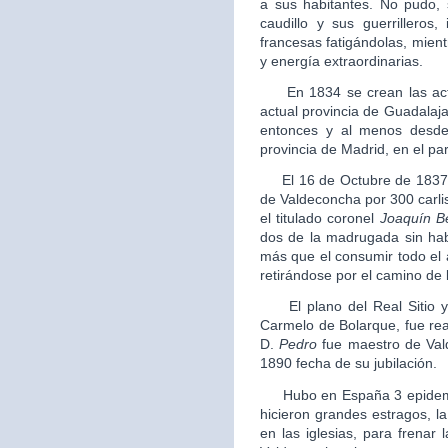
a sus habitantes. No pudo,
caudillo y sus guerrilleros
francesas fatigándolas, mientr
y energía extraordinarias.
En 1834 se crean las actua
actual provincia de Guadalajar
entonces y al menos desde
provincia de Madrid, en el par
El 16 de Octubre de 1837 a l
de Valdeconcha por 300 carli
el titulado coronel
Joaquín B
dos de la madrugada sin ha
más que el consumir todo el 
retirándose por el camino de 
El plano del Real Sitio y 
Carmelo de Bolarque, fue re
D.
Pedro
fue maestro de Val
1890 fecha de su jubilación.
Hubo en España 3 epidemias
hicieron grandes estragos, l
en las iglesias, para frenar