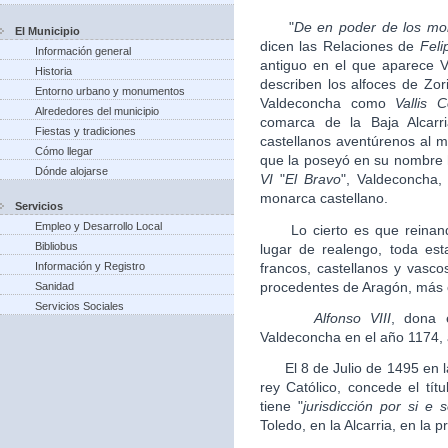
"
De en poder de los mor
El Municipio
dicen las Relaciones de
Feli
Información general
antiguo en el que aparece 
Historia
describen los alfoces de Zor
Entorno urbano y monumentos
Valdeconcha como
Vallis 
Alrededores del municipio
comarca de la Baja Alcarr
Fiestas y tradiciones
castellanos aventúrenos al
Cómo llegar
que la poseyó en su nombre 
Dónde alojarse
VI
"
El Bravo
", Valdeconcha,
monarca castellano.
Servicios
Empleo y Desarrollo Local
Lo cierto es que reina
Bibliobus
lugar de realengo, toda es
francos, castellanos y vasc
Información y Registro
procedentes de Aragón, más 
Sanidad
Servicios Sociales
Alfonso VIII
, dona e
Valdeconcha en el año 1174, 
El 8 de Julio de 1495 en l
rey Católico, concede el tít
tiene "
jurisdicción por si e 
Toledo, en la Alcarria, en la p