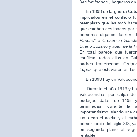
"
las luminarias
", hogueras en
En 1898 de la guerra Cuba, 
implicados en el conflicto f
reemplazo que les tocó hacer 
que estaban destinados por su
primeros algunos fueron 
Pancho
" o
Cresencio Sánch
Bueno Lozano
y
Juan de la F
En total parece que fueron
conflicto, todos ellos en C
padres franciscanos
Gregor
López
, que estuvieron en las i
En 1898 hay en Valdeconch
Durante el año 1913 y hast
Valdeconcha, por culpa de 
bodegas datan de 1495 y
terminadas, durante la a
importantísimo, siendo una d
junto con el aceite y el car
primer tercio del siglo XIX, y
en segundo plano el vege
rentable.