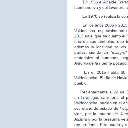
En 1936 el Alcalde
Franc
fuente nueva y del lavadero, 
En 1970 se realiza la conce
En los años 2005 y 2013 se
Valdecocha, especialmente do
2013 en el que se quemó el "
uno de sus símbolos, que t
además la localidad se vio
partes, siendo un "
milagro
"
materiales ni humanos, se
Antonio de la Fuente Lozano
.
En el 2015 había 38 pe
Valdeconcha. El día de Navid
pueblo.
Recientemente el 24 de Se
en la antigua carretera, el
Valdeconcha, nacido en el añ
secretario de estado de
Felip
vida, por la muerte de
Jua
Austria
y por la presunta vet
rey prudente. Perdonado y reh