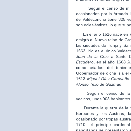
Según el censo de millone
ocasionados por la Armada In
de Valdeconcha tiene 325 ve
son eclesiásticos, lo que sup
En el año 1616 nace en V
emigró al Nuevo reino de Gra
las ciudades de Tunja y Sa
1663. No es el único Valde
Juan de la Cruz
a Santo D
Escudero
, en el año 1608
J
como criados del tenien
Gobernador de dicha isla el
1613
Miguel Díaz Caravaño
Alonso Tello de Gúzman
.
Según el censo de la Sa
vecinos, unos 908 habitantes
Durante la guerra de la su
Borbones y los Austrias, l
ocasionado por tropas austra
1710, el príncipe carden
napolitanos se presentaron e