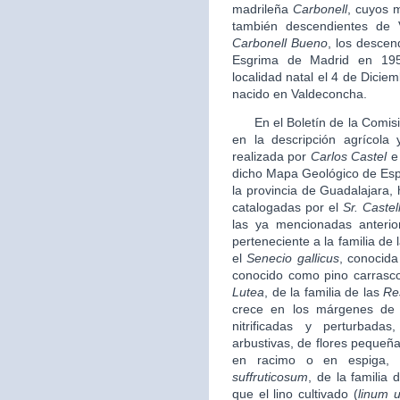
madrileña
Carbonell
, cuyos 
también descendientes de 
Carbonell Bueno
, los descen
Esgrima de Madrid en 19
localidad natal el 4 de Diciem
nacido en Valdeconcha.
En el Boletín de la Comisi
en la descripción agrícola 
realizada por
Carlos Castel
e 
dicho Mapa Geológico de Espa
la provincia de Guadalajara,
catalogadas por el
Sr. Castel
las ya mencionadas anteri
perteneciente a la familia de 
el
Senecio gallicus
, conocida
conocido como pino carrasc
Lutea
, de la familia de las
Re
crece en los márgenes de 
nitrificadas y perturbad
arbustivas, de flores pequeña
en racimo o en espiga, 
suffruticosum
, de la familia 
que el lino cultivado (
linum u