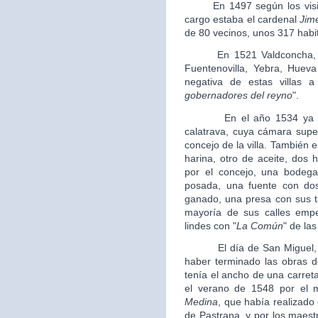
En 1497 según los visitad
cargo estaba el cardenal
Jim
de 80 vecinos, unos 317 habi
En 1521 Valdconcha, se d
Fuentenovilla, Yebra, Huev
negativa de estas villas 
gobernadores del reyno
".
En el año 1534 ya estab
calatrava, cuya cámara supe
concejo de la villa. También
harina, otro de aceite, dos 
por el concejo, una bodega 
posada, una fuente con dos
ganado, una presa con sus t
mayoría de sus calles empe
lindes con "
La Común
" de las
El día de San Miguel, el
haber terminado las obras de
tenía el ancho de una carret
el verano de 1548 por el 
Medina
, que había realizado 
de Pastrana, y por los maes