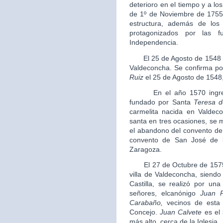
deterioro en el tiempo y a l
de 1º de Noviembre de 1755 
estructura, además de lo
protagonizados por las 
Independencia.
El 25 de Agosto de 1548 se 
Valdeconcha. Se confirma por
Ruiz
el 25 de Agosto de 154
En el año 1570 ingresa e
fundado por Santa
Teresa d
carmelita nacida en Valdec
santa en tres ocasiones, se 
el abandono del convento de
convento de San José de l
Zaragoza.
El 27 de Octubre de 1575 se
villa de Valdeconcha, siendo
Castilla, se realizó por una
señores, elcanónigo
Juan 
Carabaño
,
vecinos de esta 
Concejo.
Juan Calvete
es el 
más alto, cerca de la Iglesia.