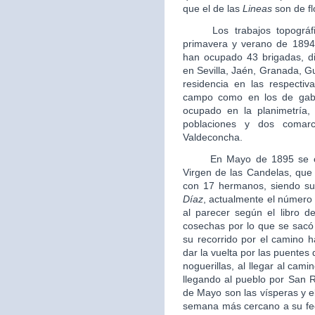
que el de las
Lineas
son de fl
Los trabajos topográfico
primavera y verano de 1894
han ocupado 43 brigadas, di
en Sevilla, Jaén, Granada, G
residencia en las respectiva
campo como en los de gabi
ocupado en la planimetría, 
poblaciones y dos comarc
Valdeconcha.
En Mayo de 1895 se crea
Virgen de las Candelas, que 
con 17 hermanos, siendo su 
Díaz
, actualmente el número
al parecer según el libro 
cosechas por lo que se sacó
su recorrido por el camino h
dar la vuelta por las puentes
noguerillas, al llegar al cami
llegando al pueblo por San R
de Mayo son las vísperas y el 
semana más cercano a su fech