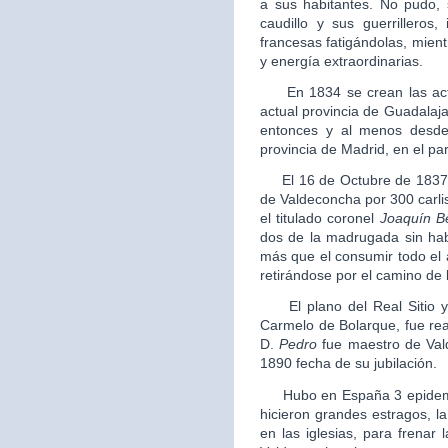
a sus habitantes. No pudo,
caudillo y sus guerrilleros
francesas fatigándolas, mientr
y energía extraordinarias.
En 1834 se crean las actua
actual provincia de Guadalajar
entonces y al menos desde
provincia de Madrid, en el par
El 16 de Octubre de 1837 a l
de Valdeconcha por 300 carli
el titulado coronel
Joaquín B
dos de la madrugada sin ha
más que el consumir todo el 
retirándose por el camino de 
El plano del Real Sitio y 
Carmelo de Bolarque, fue re
D.
Pedro
fue maestro de Val
1890 fecha de su jubilación.
Hubo en España 3 epidemias
hicieron grandes estragos, l
en las iglesias, para frenar