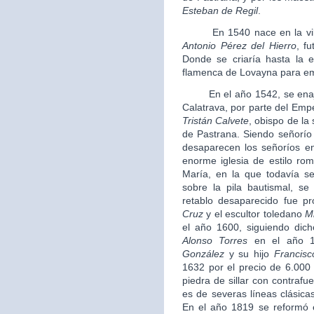
Esteban de Regil
.
En 1540 nace en la villa 
Antonio Pérez del Hierro
, f
Donde se criaría hasta la 
flamenca de Lovayna para em
En el año 1542, se enajena
Calatrava, por parte del Em
Tristán Calvete
, obispo de la
de Pastrana. Siendo señorío 
desaparecen los señoríos e
enorme iglesia de estilo ro
María, en la que todavía s
sobre la pila bautismal, s
retablo desaparecido fue pr
Cruz
y el escultor toledano
M
el año 1600, siguiendo dic
Alonso Torres
en el año 1
González
y su hijo
Francisc
1632 por el precio de 6.000 
piedra de sillar con contrafu
es de severas líneas clásicas
En el año 1819 se reformó e