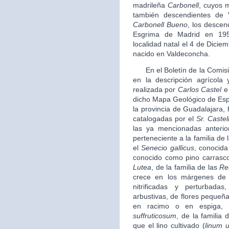
madrileña
Carbonell
, cuyos 
también descendientes de 
Carbonell Bueno
, los descen
Esgrima de Madrid en 19
localidad natal el 4 de Diciem
nacido en Valdeconcha.
En el Boletín de la Comisi
en la descripción agrícola 
realizada por
Carlos Castel
e 
dicho Mapa Geológico de Espa
la provincia de Guadalajara,
catalogadas por el
Sr. Castel
las ya mencionadas anteri
perteneciente a la familia de 
el
Senecio gallicus
, conocida
conocido como pino carrasc
Lutea
, de la familia de las
Re
crece en los márgenes de 
nitrificadas y perturbad
arbustivas, de flores pequeña
en racimo o en espiga, 
suffruticosum
, de la familia 
que el lino cultivado (
linum u