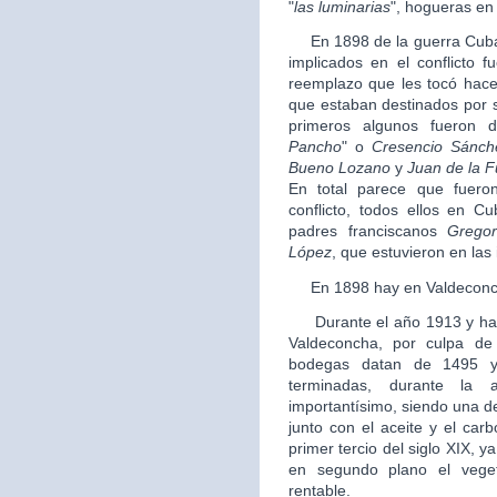
"
las luminarias
", hogueras en
En 1898 de la guerra Cuba, 
implicados en el conflicto f
reemplazo que les tocó hacer 
que estaban destinados por su
primeros algunos fueron 
Pancho
" o
Cresencio Sánch
Bueno Lozano
y
Juan de la F
En total parece que fueron
conflicto, todos ellos en C
padres franciscanos
Gregor
López
, que estuvieron en las i
En 1898 hay en Valdeconch
Durante el año 1913 y hast
Valdeconcha, por culpa de 
bodegas datan de 1495 y
terminadas, durante la a
importantísimo, siendo una d
junto con el aceite y el car
primer tercio del siglo XIX, y
en segundo plano el vege
rentable.