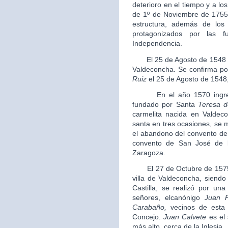
deterioro en el tiempo y a l
de 1º de Noviembre de 1755 
estructura, además de lo
protagonizados por las 
Independencia.
El 25 de Agosto de 1548 se 
Valdeconcha. Se confirma por
Ruiz
el 25 de Agosto de 154
En el año 1570 ingresa e
fundado por Santa
Teresa d
carmelita nacida en Valdec
santa en tres ocasiones, se 
el abandono del convento de
convento de San José de l
Zaragoza.
El 27 de Octubre de 1575 se
villa de Valdeconcha, siendo
Castilla, se realizó por una
señores, elcanónigo
Juan 
Carabaño
,
vecinos de esta 
Concejo.
Juan Calvete
es el 
más alto, cerca de la Iglesia.