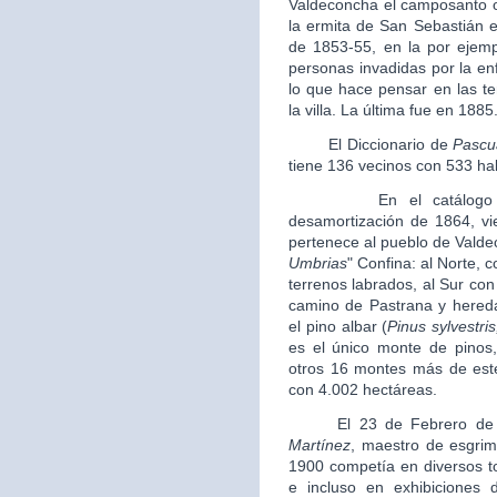
Valdeconcha el camposanto o
la ermita de San Sebastián e
de 1853-55, en la por ejem
personas invadidas por la e
lo que hace pensar en las te
la villa. La última fue en 1885
El Diccionario de
Pascu
tiene 136 vecinos con 533 ha
En el catálogo de mo
desamortización de 1864, v
pertenece al pueblo de Vald
Umbrias
" Confina: al Norte, c
terrenos labrados, al Sur con 
camino de Pastrana y hereda
el pino albar (
Pinus sylvestris
es el único monte de pinos
otros 16 montes más de este 
con 4.002 hectáreas.
El 23 de Febrero de 1
Martínez
, maestro de esgrim
1900 competía en diversos to
e incluso en exhibiciones 