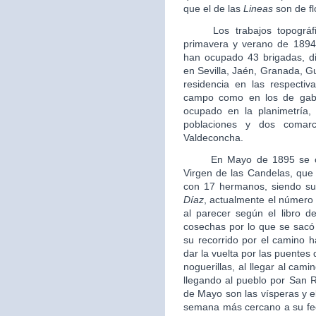
que el de las
Lineas
son de fl
Los trabajos topográfico
primavera y verano de 1894
han ocupado 43 brigadas, di
en Sevilla, Jaén, Granada, G
residencia en las respectiva
campo como en los de gabi
ocupado en la planimetría, 
poblaciones y dos comarc
Valdeconcha.
En Mayo de 1895 se crea
Virgen de las Candelas, que 
con 17 hermanos, siendo su 
Díaz
, actualmente el número
al parecer según el libro 
cosechas por lo que se sacó
su recorrido por el camino h
dar la vuelta por las puentes
noguerillas, al llegar al cami
llegando al pueblo por San R
de Mayo son las vísperas y el 
semana más cercano a su fech