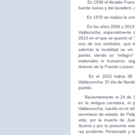
En 1936 el Alcalde
Franc
fuente nueva y del lavadero, 
En 1970 se realiza la conce
En los años 2005 y 2013 se
Valdecocha, especialmente do
2013 en el que se quemó el "
uno de sus símbolos, que t
además la localidad se vio
partes, siendo un "
milagro
"
materiales ni humanos, se
Antonio de la Fuente Lozano
.
En el 2015 había 38 pe
Valdeconcha. El día de Navid
pueblo.
Recientemente el 24 de Se
en la antigua carretera, el
Valdeconcha, nacido en el añ
secretario de estado de
Felip
vida, por la muerte de
Jua
Austria
y por la presunta vet
rey prudente. Perdonado y reh