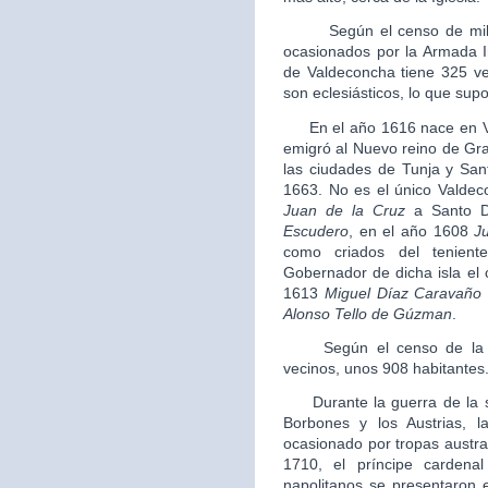
Según el censo de millone
ocasionados por la Armada In
de Valdeconcha tiene 325 ve
son eclesiásticos, lo que sup
En el año 1616 nace en V
emigró al Nuevo reino de Gra
las ciudades de Tunja y Sa
1663. No es el único Valde
Juan de la Cruz
a Santo D
Escudero
, en el año 1608
J
como criados del tenien
Gobernador de dicha isla el
1613
Miguel Díaz Caravaño
Alonso Tello de Gúzman
.
Según el censo de la Sa
vecinos, unos 908 habitantes
Durante la guerra de la su
Borbones y los Austrias, l
ocasionado por tropas austra
1710, el príncipe carden
napolitanos se presentaron e