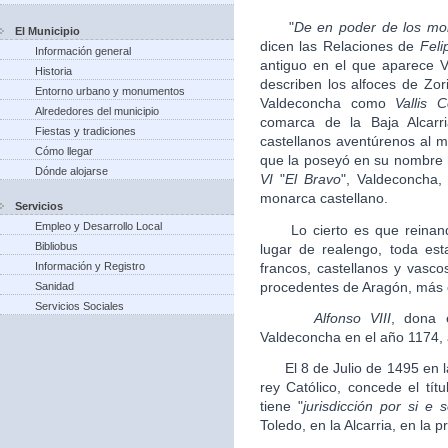
"
De en poder de los mor
El Municipio
dicen las Relaciones de
Feli
Información general
antiguo en el que aparece 
Historia
describen los alfoces de Zor
Entorno urbano y monumentos
Valdeconcha como
Vallis 
Alrededores del municipio
comarca de la Baja Alcarr
Fiestas y tradiciones
castellanos aventúrenos al
Cómo llegar
que la poseyó en su nombre 
Dónde alojarse
VI
"
El Bravo
", Valdeconcha,
monarca castellano.
Servicios
Empleo y Desarrollo Local
Lo cierto es que reina
Bibliobus
lugar de realengo, toda es
francos, castellanos y vasc
Información y Registro
procedentes de Aragón, más 
Sanidad
Servicios Sociales
Alfonso VIII
, dona e
Valdeconcha en el año 1174, 
El 8 de Julio de 1495 en l
rey Católico, concede el tít
tiene "
jurisdicción por si e 
Toledo, en la Alcarria, en la p