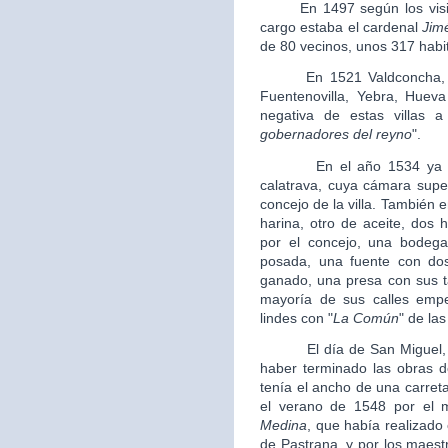
En 1497 según los visitad
cargo estaba el cardenal
Jim
de 80 vecinos, unos 317 habi
En 1521 Valdconcha, se d
Fuentenovilla, Yebra, Huev
negativa de estas villas 
gobernadores del reyno
".
En el año 1534 ya estab
calatrava, cuya cámara supe
concejo de la villa. También
harina, otro de aceite, dos 
por el concejo, una bodega 
posada, una fuente con dos
ganado, una presa con sus t
mayoría de sus calles empe
lindes con "
La Común
" de las
El día de San Miguel, el
haber terminado las obras de
tenía el ancho de una carret
el verano de 1548 por el 
Medina
, que había realizado 
de Pastrana, y por los maes