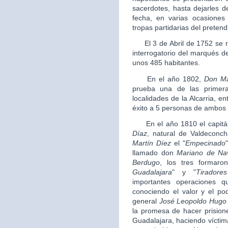
sacerdotes, hasta dejarles 
fecha, en varias ocasiones
tropas partidarias del pretend
El 3 de Abril de 1752 se rea
interrogatorio del marqués de
unos 485 habitantes.
En el año 1802,
Don
Ma
prueba una de las primeras
localidades de la Alcarria, 
éxito a 5 personas de ambos
En el año 1810 el capitán
Díaz
, natural de Valdeconc
Martín Díez
el "
Empecinado
llamado don
Mariano de Na
Berdugo
, los tres formaro
Guadalajara
" y "
Tirador
importantes operaciones 
conociendo el valor y el po
general
José Leopoldo Hugo
la promesa de hacer prisioner
Guadalajara, haciendo víctim