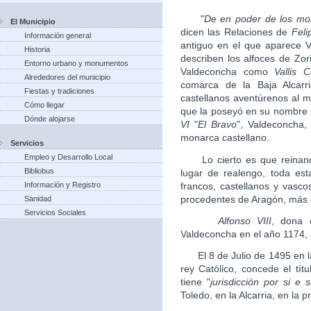
"
De en poder de los mor
El Municipio
dicen las Relaciones de
Feli
Información general
antiguo en el que aparece 
Historia
describen los alfoces de Zor
Entorno urbano y monumentos
Valdeconcha como
Vallis 
Alrededores del municipio
comarca de la Baja Alcarr
Fiestas y tradiciones
castellanos aventúrenos al
Cómo llegar
que la poseyó en su nombre 
Dónde alojarse
VI
"
El Bravo
", Valdeconcha,
monarca castellano.
Servicios
Empleo y Desarrollo Local
Lo cierto es que reina
Bibliobus
lugar de realengo, toda es
francos, castellanos y vasc
Información y Registro
procedentes de Aragón, más 
Sanidad
Servicios Sociales
Alfonso VIII
, dona e
Valdeconcha en el año 1174, 
El 8 de Julio de 1495 en l
rey Católico, concede el tít
tiene "
jurisdicción por si e 
Toledo, en la Alcarria, en la p