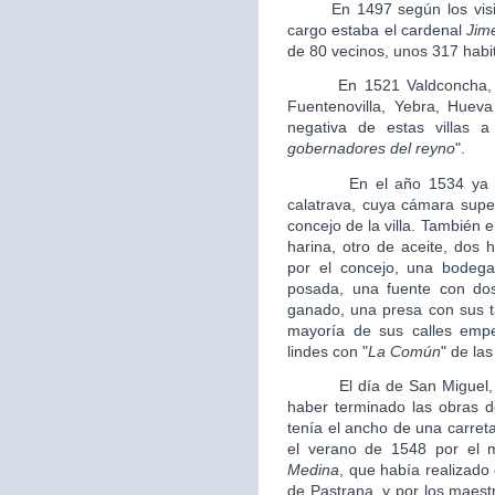
En 1497 según los visitad
cargo estaba el cardenal
Jim
de 80 vecinos, unos 317 habi
En 1521 Valdconcha, se d
Fuentenovilla, Yebra, Huev
negativa de estas villas 
gobernadores del reyno
".
En el año 1534 ya estab
calatrava, cuya cámara supe
concejo de la villa. También
harina, otro de aceite, dos 
por el concejo, una bodega 
posada, una fuente con dos
ganado, una presa con sus t
mayoría de sus calles empe
lindes con "
La Común
" de las
El día de San Miguel, el
haber terminado las obras de
tenía el ancho de una carret
el verano de 1548 por el 
Medina
, que había realizado 
de Pastrana, y por los maes