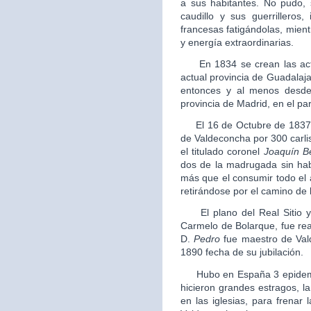
a sus habitantes. No pudo,
caudillo y sus guerrilleros
francesas fatigándolas, mientr
y energía extraordinarias.
En 1834 se crean las actua
actual provincia de Guadalajar
entonces y al menos desde
provincia de Madrid, en el par
El 16 de Octubre de 1837 a l
de Valdeconcha por 300 carli
el titulado coronel
Joaquín B
dos de la madrugada sin ha
más que el consumir todo el 
retirándose por el camino de 
El plano del Real Sitio y 
Carmelo de Bolarque, fue re
D.
Pedro
fue maestro de Val
1890 fecha de su jubilación.
Hubo en España 3 epidemias
hicieron grandes estragos, l
en las iglesias, para frenar