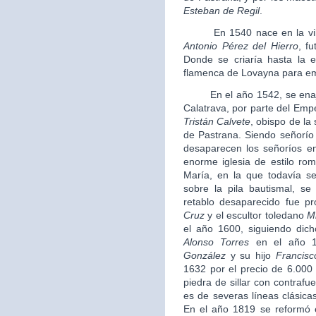
Esteban de Regil
.
En 1540 nace en la villa 
Antonio Pérez del Hierro
, f
Donde se criaría hasta la 
flamenca de Lovayna para em
En el año 1542, se enajena
Calatrava, por parte del Em
Tristán Calvete
, obispo de la
de Pastrana. Siendo señorío 
desaparecen los señoríos e
enorme iglesia de estilo ro
María, en la que todavía s
sobre la pila bautismal, s
retablo desaparecido fue pr
Cruz
y el escultor toledano
M
el año 1600, siguiendo dic
Alonso Torres
en el año 1
González
y su hijo
Francisc
1632 por el precio de 6.000 
piedra de sillar con contrafu
es de severas líneas clásicas
En el año 1819 se reformó e