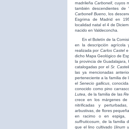
madrileña
Carbonell
, cuyos 
también descendientes de 
Carbonell Bueno
, los descen
Esgrima de Madrid en 19
localidad natal el 4 de Diciem
nacido en Valdeconcha.
En el Boletín de la Comisi
en la descripción agrícola 
realizada por
Carlos Castel
e 
dicho Mapa Geológico de Espa
la provincia de Guadalajara,
catalogadas por el
Sr. Castel
las ya mencionadas anteri
perteneciente a la familia de 
el
Senecio gallicus
, conocida
conocido como pino carrasc
Lutea
, de la familia de las
Re
crece en los márgenes de 
nitrificadas y perturbad
arbustivas, de flores pequeña
en racimo o en espiga, 
suffruticosum
, de la familia 
que el lino cultivado (
linum u