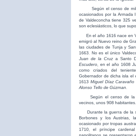
Según el censo de millone
ocasionados por la Armada In
de Valdeconcha tiene 325 ve
son eclesiásticos, lo que sup
En el año 1616 nace en V
emigró al Nuevo reino de Gra
las ciudades de Tunja y Sa
1663. No es el único Valde
Juan de la Cruz
a Santo D
Escudero
, en el año 1608
J
como criados del tenien
Gobernador de dicha isla el
1613
Miguel Díaz Caravaño
Alonso Tello de Gúzman
.
Según el censo de la Sa
vecinos, unos 908 habitantes
Durante la guerra de la su
Borbones y los Austrias, l
ocasionado por tropas austra
1710, el príncipe carden
napolitanos se presentaron e