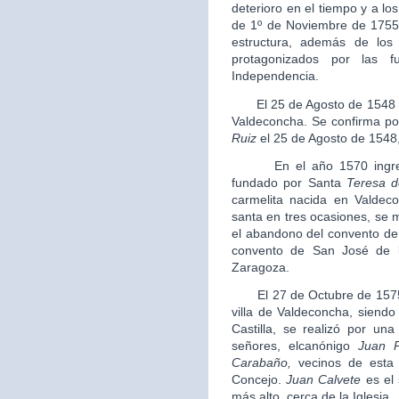
deterioro en el tiempo y a l
de 1º de Noviembre de 1755 
estructura, además de lo
protagonizados por las 
Independencia.
El 25 de Agosto de 1548 se 
Valdeconcha. Se confirma por
Ruiz
el 25 de Agosto de 154
En el año 1570 ingresa e
fundado por Santa
Teresa d
carmelita nacida en Valdec
santa en tres ocasiones, se 
el abandono del convento de
convento de San José de l
Zaragoza.
El 27 de Octubre de 1575 se
villa de Valdeconcha, siendo
Castilla, se realizó por una
señores, elcanónigo
Juan 
Carabaño
,
vecinos de esta 
Concejo.
Juan Calvete
es el 
más alto, cerca de la Iglesia.