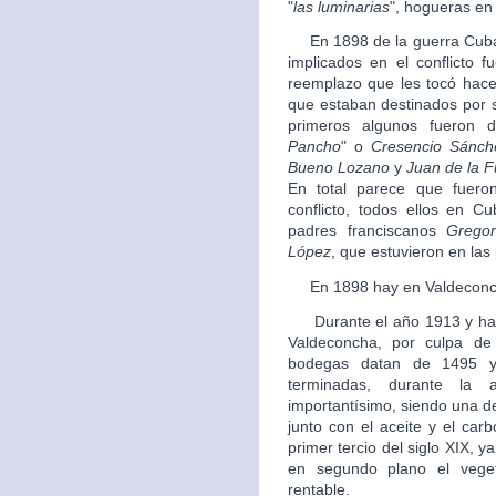
"
las luminarias
", hogueras en
En 1898 de la guerra Cuba, 
implicados en el conflicto f
reemplazo que les tocó hacer 
que estaban destinados por su
primeros algunos fueron 
Pancho
" o
Cresencio Sánch
Bueno Lozano
y
Juan de la F
En total parece que fueron
conflicto, todos ellos en C
padres franciscanos
Gregor
López
, que estuvieron en las i
En 1898 hay en Valdeconch
Durante el año 1913 y hast
Valdeconcha, por culpa de 
bodegas datan de 1495 y
terminadas, durante la a
importantísimo, siendo una d
junto con el aceite y el car
primer tercio del siglo XIX, y
en segundo plano el vege
rentable.