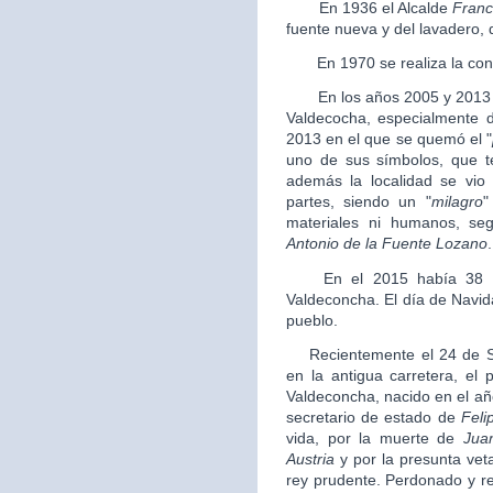
En 1936 el Alcalde
Franc
fuente nueva y del lavadero, 
En 1970 se realiza la conce
En los años 2005 y 2013 se
Valdecocha, especialmente do
2013 en el que se quemó el "
uno de sus símbolos, que t
además la localidad se vio
partes, siendo un "
milagro
"
materiales ni humanos, se
Antonio de la Fuente Lozano
.
En el 2015 había 38 pe
Valdeconcha. El día de Navid
pueblo.
Recientemente el 24 de Se
en la antigua carretera, el
Valdeconcha, nacido en el añ
secretario de estado de
Felip
vida, por la muerte de
Jua
Austria
y por la presunta vet
rey prudente. Perdonado y reh