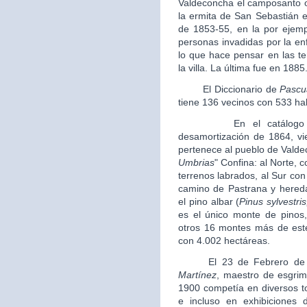
Valdeconcha el camposanto o
la ermita de San Sebastián e
de 1853-55, en la por ejem
personas invadidas por la e
lo que hace pensar en las te
la villa. La última fue en 1885
El Diccionario de
Pascu
tiene 136 vecinos con 533 ha
En el catálogo de mo
desamortización de 1864, v
pertenece al pueblo de Vald
Umbrias
" Confina: al Norte, c
terrenos labrados, al Sur con 
camino de Pastrana y hereda
el pino albar (
Pinus sylvestris
es el único monte de pinos
otros 16 montes más de este 
con 4.002 hectáreas.
El 23 de Febrero de 1
Martínez
, maestro de esgrim
1900 competía en diversos to
e incluso en exhibiciones 