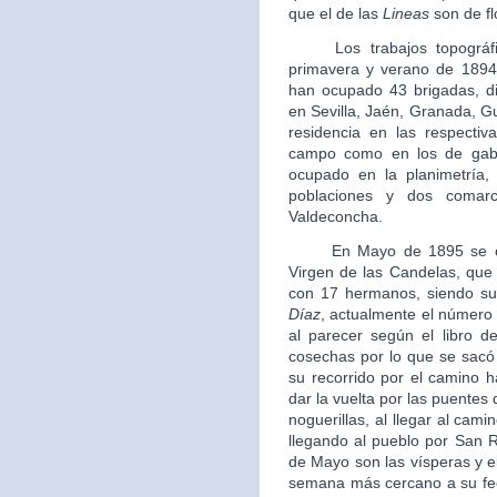
que el de las
Lineas
son de fl
Los trabajos topográfico
primavera y verano de 1894
han ocupado 43 brigadas, di
en Sevilla, Jaén, Granada, G
residencia en las respectiva
campo como en los de gabi
ocupado en la planimetría, 
poblaciones y dos comarc
Valdeconcha.
En Mayo de 1895 se crea
Virgen de las Candelas, que 
con 17 hermanos, siendo su 
Díaz
, actualmente el número
al parecer según el libro 
cosechas por lo que se sacó
su recorrido por el camino h
dar la vuelta por las puentes
noguerillas, al llegar al cami
llegando al pueblo por San R
de Mayo son las vísperas y el 
semana más cercano a su fech