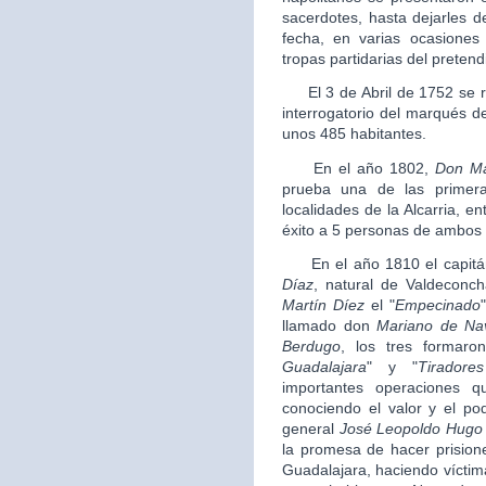
sacerdotes, hasta dejarles 
fecha, en varias ocasiones
tropas partidarias del pretend
El 3 de Abril de 1752 se rea
interrogatorio del marqués de
unos 485 habitantes.
En el año 1802,
Don
Ma
prueba una de las primeras
localidades de la Alcarria, 
éxito a 5 personas de ambos
En el año 1810 el capitán
Díaz
, natural de Valdeconc
Martín Díez
el "
Empecinado
llamado don
Mariano de Na
Berdugo
, los tres formaro
Guadalajara
" y "
Tirador
importantes operaciones 
conociendo el valor y el po
general
José Leopoldo Hugo
la promesa de hacer prisioner
Guadalajara, haciendo víctim