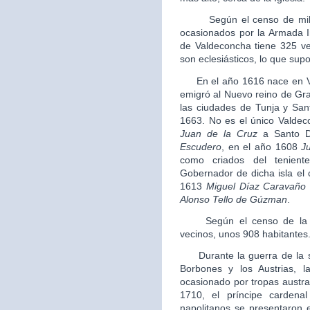
Según el censo de millone
ocasionados por la Armada In
de Valdeconcha tiene 325 ve
son eclesiásticos, lo que sup
En el año 1616 nace en V
emigró al Nuevo reino de Gra
las ciudades de Tunja y Sa
1663. No es el único Valde
Juan de la Cruz
a Santo D
Escudero
, en el año 1608
J
como criados del tenien
Gobernador de dicha isla el
1613
Miguel Díaz Caravaño
Alonso Tello de Gúzman
.
Según el censo de la Sa
vecinos, unos 908 habitantes
Durante la guerra de la su
Borbones y los Austrias, l
ocasionado por tropas austra
1710, el príncipe carden
napolitanos se presentaron e