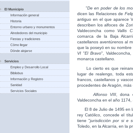
"
De en poder de los mor
El Municipio
dicen las Relaciones de
Feli
Información general
antiguo en el que aparece 
Historia
describen los alfoces de Zor
Entorno urbano y monumentos
Valdeconcha como
Vallis 
Alrededores del municipio
comarca de la Baja Alcarr
Fiestas y tradiciones
castellanos aventúrenos al
Cómo llegar
que la poseyó en su nombre 
Dónde alojarse
VI
"
El Bravo
", Valdeconcha,
monarca castellano.
Servicios
Empleo y Desarrollo Local
Lo cierto es que reina
Bibliobus
lugar de realengo, toda es
francos, castellanos y vasc
Información y Registro
procedentes de Aragón, más 
Sanidad
Servicios Sociales
Alfonso VIII
, dona e
Valdeconcha en el año 1174, 
El 8 de Julio de 1495 en l
rey Católico, concede el tít
tiene "
jurisdicción por si e 
Toledo, en la Alcarria, en la p