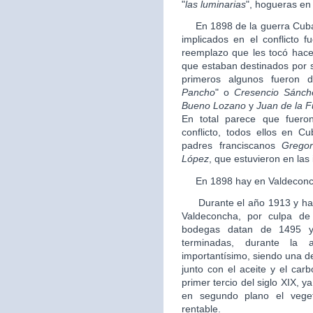
"
las luminarias
", hogueras en
En 1898 de la guerra Cuba, 
implicados en el conflicto f
reemplazo que les tocó hacer 
que estaban destinados por su
primeros algunos fueron 
Pancho
" o
Cresencio Sánch
Bueno Lozano
y
Juan de la F
En total parece que fueron
conflicto, todos ellos en C
padres franciscanos
Gregor
López
, que estuvieron en las i
En 1898 hay en Valdeconch
Durante el año 1913 y hast
Valdeconcha, por culpa de 
bodegas datan de 1495 y
terminadas, durante la a
importantísimo, siendo una d
junto con el aceite y el car
primer tercio del siglo XIX, y
en segundo plano el vege
rentable.