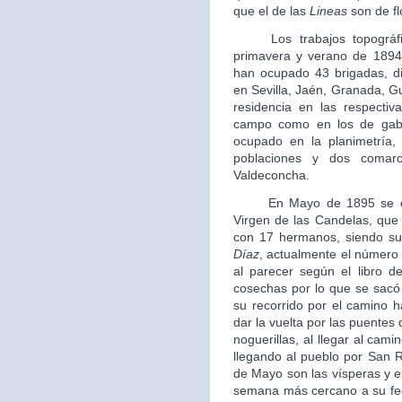
que el de las
Lineas
son de fl
Los trabajos topográfico
primavera y verano de 1894
han ocupado 43 brigadas, di
en Sevilla, Jaén, Granada, G
residencia en las respectiva
campo como en los de gabi
ocupado en la planimetría, 
poblaciones y dos comarc
Valdeconcha.
En Mayo de 1895 se crea
Virgen de las Candelas, que 
con 17 hermanos, siendo su 
Díaz
, actualmente el número
al parecer según el libro 
cosechas por lo que se sacó
su recorrido por el camino h
dar la vuelta por las puentes
noguerillas, al llegar al cami
llegando al pueblo por San R
de Mayo son las vísperas y el 
semana más cercano a su fech