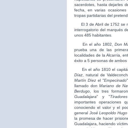
sacerdotes, hasta dejarles 
fecha, en varias ocasiones
tropas partidarias del pretend
El 3 de Abril de 1752 se rea
interrogatorio del marqués de
unos 485 habitantes.
En el año 1802,
Don
Ma
prueba una de las primeras
localidades de la Alcarria, 
éxito a 5 personas de ambos
En el año 1810 el capitán
Díaz
, natural de Valdeconc
Martín Díez
el "
Empecinado
llamado don
Mariano de Na
Berdugo
, los tres formaro
Guadalajara
" y "
Tirador
importantes operaciones 
conociendo el valor y el po
general
José Leopoldo Hugo
la promesa de hacer prisioner
Guadalajara, haciendo víctim