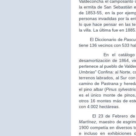
Valdeconcha el camposanto o
la ermita de San Sebastián e
de 1853-55, en la por ejem
personas invadidas por la e
lo que hace pensar en las te
la villa. La última fue en 1885
El Diccionario de
Pascu
tiene 136 vecinos con 533 ha
En el catálogo de mo
desamortización de 1864, v
pertenece al pueblo de Vald
Umbrias
" Confina: al Norte, c
terrenos labrados, al Sur con 
camino de Pastrana y hereda
el pino albar (
Pinus sylvestris
es el único monte de pinos
otros 16 montes más de este 
con 4.002 hectáreas.
El 23 de Febrero de 1
Martínez
, maestro de esgrim
1900 competía en diversos to
e incluso en exhibiciones 