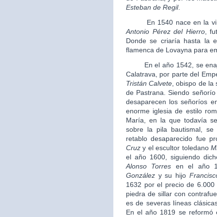
Esteban de Regil
.
En 1540 nace en la villa 
Antonio Pérez del Hierro
, f
Donde se criaría hasta la 
flamenca de Lovayna para em
En el año 1542, se enajena
Calatrava, por parte del Em
Tristán Calvete
, obispo de la
de Pastrana. Siendo señorío 
desaparecen los señoríos e
enorme iglesia de estilo ro
María, en la que todavía s
sobre la pila bautismal, s
retablo desaparecido fue pr
Cruz
y el escultor toledano
M
el año 1600, siguiendo dic
Alonso Torres
en el año 1
González
y su hijo
Francisc
1632 por el precio de 6.000 
piedra de sillar con contrafu
es de severas líneas clásicas
En el año 1819 se reformó e