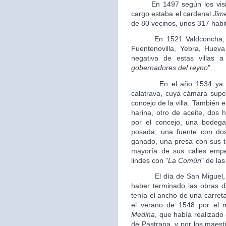
En 1497 según los visitad
cargo estaba el cardenal
Jim
de 80 vecinos, unos 317 habi
En 1521 Valdconcha, se d
Fuentenovilla, Yebra, Huev
negativa de estas villas 
gobernadores del reyno
".
En el año 1534 ya estab
calatrava, cuya cámara supe
concejo de la villa. También
harina, otro de aceite, dos 
por el concejo, una bodega 
posada, una fuente con dos
ganado, una presa con sus t
mayoría de sus calles empe
lindes con "
La Común
" de las
El día de San Miguel, el
haber terminado las obras de
tenía el ancho de una carret
el verano de 1548 por el 
Medina
, que había realizado 
de Pastrana, y por los maes