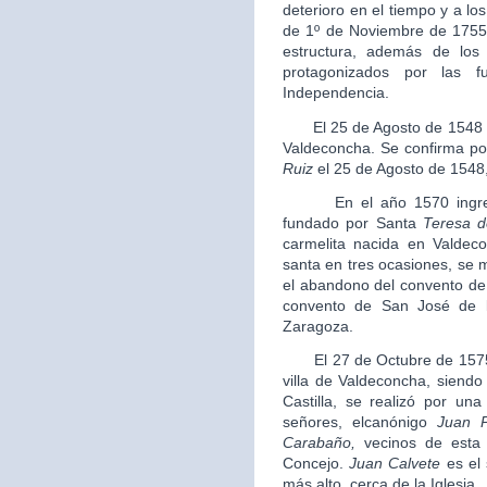
deterioro en el tiempo y a l
de 1º de Noviembre de 1755 
estructura, además de lo
protagonizados por las 
Independencia.
El 25 de Agosto de 1548 se 
Valdeconcha. Se confirma por
Ruiz
el 25 de Agosto de 154
En el año 1570 ingresa e
fundado por Santa
Teresa d
carmelita nacida en Valdec
santa en tres ocasiones, se 
el abandono del convento de
convento de San José de l
Zaragoza.
El 27 de Octubre de 1575 se
villa de Valdeconcha, siendo
Castilla, se realizó por una
señores, elcanónigo
Juan 
Carabaño
,
vecinos de esta 
Concejo.
Juan Calvete
es el 
más alto, cerca de la Iglesia.