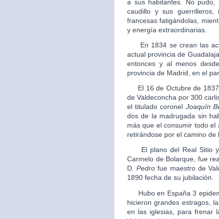
a sus habitantes. No pudo,
caudillo y sus guerrilleros
francesas fatigándolas, mientr
y energía extraordinarias.
En 1834 se crean las actua
actual provincia de Guadalajar
entonces y al menos desde
provincia de Madrid, en el par
El 16 de Octubre de 1837 a l
de Valdeconcha por 300 carli
el titulado coronel
Joaquín B
dos de la madrugada sin ha
más que el consumir todo el 
retirándose por el camino de 
El plano del Real Sitio y 
Carmelo de Bolarque, fue re
D.
Pedro
fue maestro de Val
1890 fecha de su jubilación.
Hubo en España 3 epidemias
hicieron grandes estragos, l
en las iglesias, para frenar