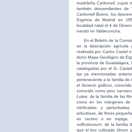
madrileña
Carbonell
, cuyos 
también descendientes de 
Carbonell Bueno
, los descen
Esgrima de Madrid en 19
localidad natal el 4 de Diciem
nacido en Valdeconcha.
En el Boletín de la Comisi
en la descripción agrícola 
realizada por
Carlos Castel
e 
dicho Mapa Geológico de Espa
la provincia de Guadalajara,
catalogadas por el
Sr. Castel
las ya mencionadas anteri
perteneciente a la familia de 
el
Senecio gallicus
, conocida
conocido como pino carrasc
Lutea
, de la familia de las
Re
crece en los márgenes de 
nitrificadas y perturbad
arbustivas, de flores pequeña
en racimo o en espiga, 
suffruticosum
, de la familia 
que el lino cultivado (
linum u