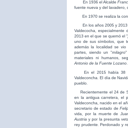
En 1936 el Alcalde
Franc
fuente nueva y del lavadero, 
En 1970 se realiza la conce
En los años 2005 y 2013 se
Valdecocha, especialmente do
2013 en el que se quemó el "
uno de sus símbolos, que t
además la localidad se vio
partes, siendo un "
milagro
"
materiales ni humanos, se
Antonio de la Fuente Lozano
.
En el 2015 había 38 pe
Valdeconcha. El día de Navid
pueblo.
Recientemente el 24 de Se
en la antigua carretera, el
Valdeconcha, nacido en el añ
secretario de estado de
Felip
vida, por la muerte de
Jua
Austria
y por la presunta vet
rey prudente. Perdonado y reh