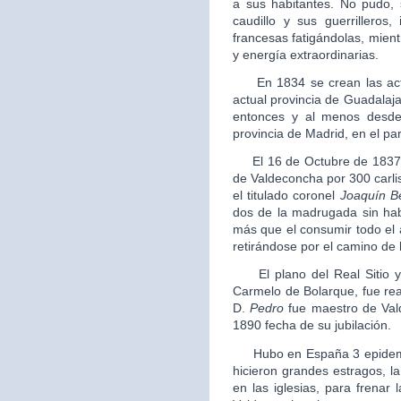
a sus habitantes. No pudo,
caudillo y sus guerrilleros
francesas fatigándolas, mientr
y energía extraordinarias.
En 1834 se crean las actua
actual provincia de Guadalajar
entonces y al menos desde
provincia de Madrid, en el par
El 16 de Octubre de 1837 a l
de Valdeconcha por 300 carli
el titulado coronel
Joaquín B
dos de la madrugada sin ha
más que el consumir todo el 
retirándose por el camino de 
El plano del Real Sitio y 
Carmelo de Bolarque, fue re
D.
Pedro
fue maestro de Val
1890 fecha de su jubilación.
Hubo en España 3 epidemias
hicieron grandes estragos, l
en las iglesias, para frenar