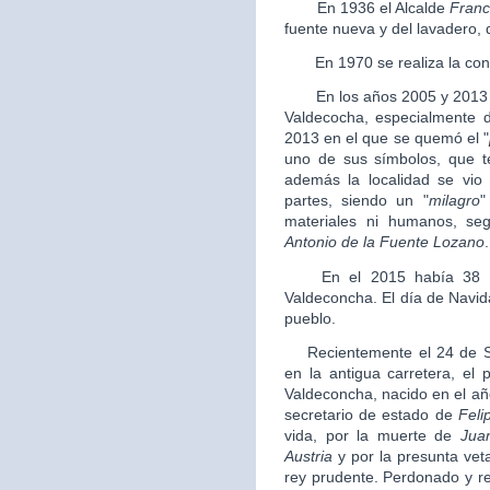
En 1936 el Alcalde
Franc
fuente nueva y del lavadero, 
En 1970 se realiza la conce
En los años 2005 y 2013 se
Valdecocha, especialmente do
2013 en el que se quemó el "
uno de sus símbolos, que t
además la localidad se vio
partes, siendo un "
milagro
"
materiales ni humanos, se
Antonio de la Fuente Lozano
.
En el 2015 había 38 pe
Valdeconcha. El día de Navid
pueblo.
Recientemente el 24 de Se
en la antigua carretera, el
Valdeconcha, nacido en el añ
secretario de estado de
Felip
vida, por la muerte de
Jua
Austria
y por la presunta vet
rey prudente. Perdonado y reh