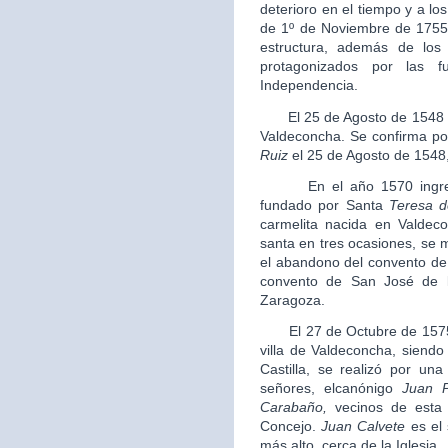
deterioro en el tiempo y a l
de 1º de Noviembre de 1755 
estructura, además de lo
protagonizados por las 
Independencia.
El 25 de Agosto de 1548 se 
Valdeconcha. Se confirma por
Ruiz
el 25 de Agosto de 154
En el año 1570 ingresa e
fundado por Santa
Teresa d
carmelita nacida en Valdec
santa en tres ocasiones, se 
el abandono del convento de
convento de San José de l
Zaragoza.
El 27 de Octubre de 1575 se
villa de Valdeconcha, siendo
Castilla, se realizó por una
señores, elcanónigo
Juan 
Carabaño
,
vecinos de esta 
Concejo.
Juan Calvete
es el 
más alto, cerca de la Iglesia.