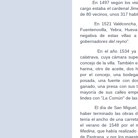
En 1497 según los visitad
cargo estaba el cardenal
Jim
de 80 vecinos, unos 317 habi
En 1521 Valdconcha, se d
Fuentenovilla, Yebra, Huev
negativa de estas villas 
gobernadores del reyno
".
En el año 1534 ya estab
calatrava, cuya cámara supe
concejo de la villa. También
harina, otro de aceite, dos 
por el concejo, una bodega 
posada, una fuente con dos
ganado, una presa con sus t
mayoría de sus calles empe
lindes con "
La Común
" de las
El día de San Miguel, el
haber terminado las obras de
tenía el ancho de una carret
el verano de 1548 por el 
Medina
, que había realizado 
de Pastrana, y por los maes