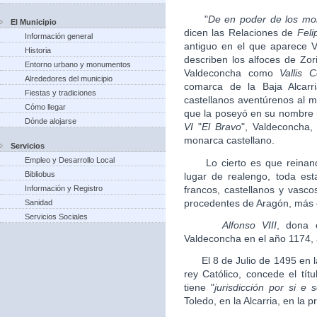
"
De en poder de los mor
El Municipio
dicen las Relaciones de
Feli
Información general
antiguo en el que aparece 
Historia
describen los alfoces de Zor
Entorno urbano y monumentos
Valdeconcha como
Vallis 
Alrededores del municipio
comarca de la Baja Alcarr
Fiestas y tradiciones
castellanos aventúrenos al
Cómo llegar
que la poseyó en su nombre 
Dónde alojarse
VI
"
El Bravo
", Valdeconcha,
monarca castellano.
Servicios
Empleo y Desarrollo Local
Lo cierto es que reina
Bibliobus
lugar de realengo, toda es
francos, castellanos y vasc
Información y Registro
procedentes de Aragón, más 
Sanidad
Servicios Sociales
Alfonso VIII
, dona e
Valdeconcha en el año 1174, 
El 8 de Julio de 1495 en l
rey Católico, concede el tít
tiene "
jurisdicción por si e 
Toledo, en la Alcarria, en la p