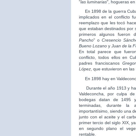
"
las luminarias
", hogueras en
En 1898 de la guerra Cuba, 
implicados en el conflicto f
reemplazo que les tocó hacer 
que estaban destinados por su
primeros algunos fueron 
Pancho
" o
Cresencio Sánch
Bueno Lozano
y
Juan de la F
En total parece que fueron
conflicto, todos ellos en C
padres franciscanos
Gregor
López
, que estuvieron en las i
En 1898 hay en Valdeconch
Durante el año 1913 y hast
Valdeconcha, por culpa de 
bodegas datan de 1495 y
terminadas, durante la a
importantísimo, siendo una d
junto con el aceite y el car
primer tercio del siglo XIX, y
en segundo plano el vege
rentable.