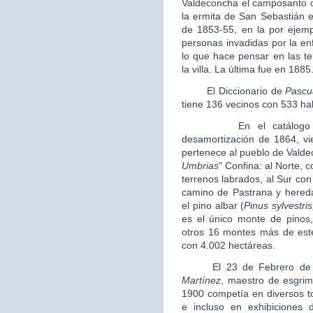
Valdeconcha el camposanto o
la ermita de San Sebastián e
de 1853-55, en la por ejem
personas invadidas por la e
lo que hace pensar en las te
la villa. La última fue en 1885
El Diccionario de
Pascu
tiene 136 vecinos con 533 ha
En el catálogo de mo
desamortización de 1864, v
pertenece al pueblo de Vald
Umbrias
" Confina: al Norte, c
terrenos labrados, al Sur con 
camino de Pastrana y hereda
el pino albar (
Pinus sylvestris
es el único monte de pinos
otros 16 montes más de este 
con 4.002 hectáreas.
El 23 de Febrero de 1
Martínez
, maestro de esgrim
1900 competía en diversos to
e incluso en exhibiciones 