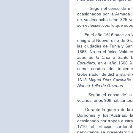
Según el censo de millone
ocasionados por la Armada In
de Valdeconcha tiene 325 ve
son eclesiásticos, lo que sup
En el año 1616 nace en V
emigró al Nuevo reino de Gra
las ciudades de Tunja y Sa
1663. No es el único Valde
Juan de la Cruz
a Santo D
Escudero
, en el año 1608
J
como criados del tenien
Gobernador de dicha isla el
1613
Miguel Díaz Caravaño
Alonso Tello de Gúzman
.
Según el censo de la Sa
vecinos, unos 908 habitantes
Durante la guerra de la su
Borbones y los Austrias, l
ocasionado por tropas austra
1710, el príncipe carden
napolitanos se presentaron e