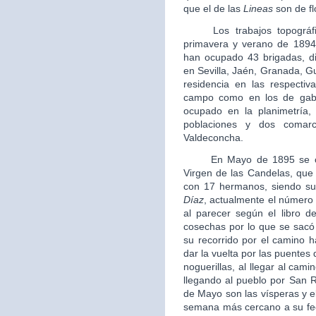
que el de las
Lineas
son de fl
Los trabajos topográfico
primavera y verano de 1894
han ocupado 43 brigadas, di
en Sevilla, Jaén, Granada, G
residencia en las respectiva
campo como en los de gabi
ocupado en la planimetría, 
poblaciones y dos comarc
Valdeconcha.
En Mayo de 1895 se crea
Virgen de las Candelas, que 
con 17 hermanos, siendo su 
Díaz
, actualmente el número
al parecer según el libro 
cosechas por lo que se sacó
su recorrido por el camino h
dar la vuelta por las puentes
noguerillas, al llegar al cami
llegando al pueblo por San R
de Mayo son las vísperas y el 
semana más cercano a su fech