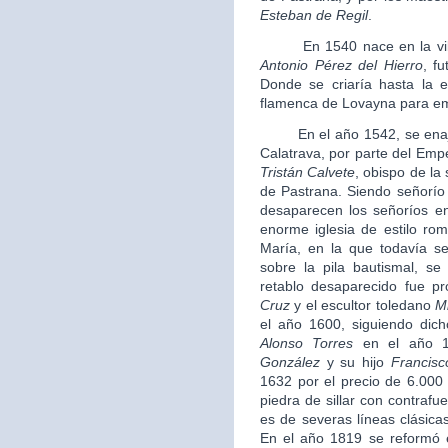
Esteban de Regil
.
En 1540 nace en la villa 
Antonio Pérez del Hierro
, f
Donde se criaría hasta la 
flamenca de Lovayna para em
En el año 1542, se enajena
Calatrava, por parte del Em
Tristán Calvete
, obispo de la
de Pastrana. Siendo señorío 
desaparecen los señoríos e
enorme iglesia de estilo ro
María, en la que todavía s
sobre la pila bautismal, s
retablo desaparecido fue pr
Cruz
y el escultor toledano
M
el año 1600, siguiendo dic
Alonso Torres
en el año 1
González
y su hijo
Francisc
1632 por el precio de 6.000 
piedra de sillar con contrafu
es de severas líneas clásicas
En el año 1819 se reformó e