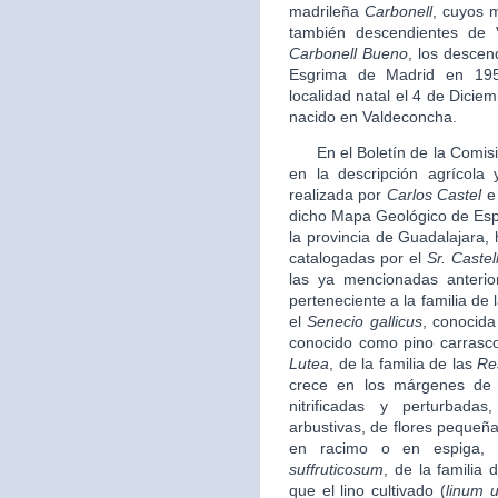
madrileña
Carbonell
, cuyos 
también descendientes de 
Carbonell Bueno
, los descen
Esgrima de Madrid en 19
localidad natal el 4 de Diciem
nacido en Valdeconcha.
En el Boletín de la Comisi
en la descripción agrícola 
realizada por
Carlos Castel
e 
dicho Mapa Geológico de Espa
la provincia de Guadalajara,
catalogadas por el
Sr. Castel
las ya mencionadas anteri
perteneciente a la familia de 
el
Senecio gallicus
, conocida
conocido como pino carrasc
Lutea
, de la familia de las
Re
crece en los márgenes de 
nitrificadas y perturbad
arbustivas, de flores pequeña
en racimo o en espiga, 
suffruticosum
, de la familia 
que el lino cultivado (
linum u