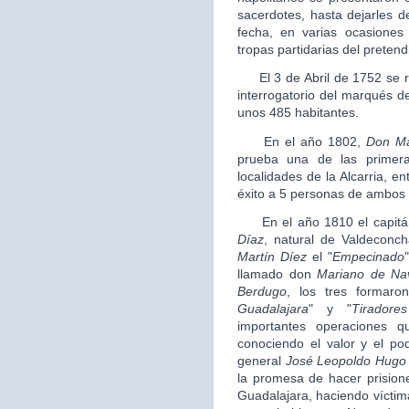
sacerdotes, hasta dejarles 
fecha, en varias ocasiones
tropas partidarias del pretend
El 3 de Abril de 1752 se rea
interrogatorio del marqués de
unos 485 habitantes.
En el año 1802,
Don
Ma
prueba una de las primeras
localidades de la Alcarria, 
éxito a 5 personas de ambos
En el año 1810 el capitán
Díaz
, natural de Valdeconc
Martín Díez
el "
Empecinado
llamado don
Mariano de Na
Berdugo
, los tres formaro
Guadalajara
" y "
Tirador
importantes operaciones 
conociendo el valor y el po
general
José Leopoldo Hugo
la promesa de hacer prisioner
Guadalajara, haciendo víctim