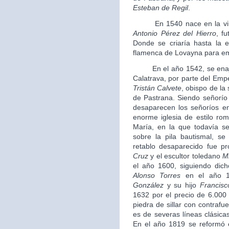
Esteban de Regil
.
En 1540 nace en la villa 
Antonio Pérez del Hierro
, f
Donde se criaría hasta la 
flamenca de Lovayna para em
En el año 1542, se enajena
Calatrava, por parte del Em
Tristán Calvete
, obispo de la
de Pastrana. Siendo señorío 
desaparecen los señoríos e
enorme iglesia de estilo ro
María, en la que todavía s
sobre la pila bautismal, s
retablo desaparecido fue pr
Cruz
y el escultor toledano
M
el año 1600, siguiendo dic
Alonso Torres
en el año 1
González
y su hijo
Francisc
1632 por el precio de 6.000 
piedra de sillar con contrafu
es de severas líneas clásicas
En el año 1819 se reformó e