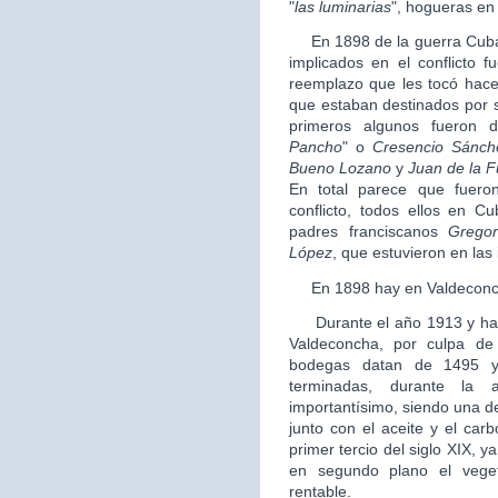
"
las luminarias
", hogueras en
En 1898 de la guerra Cuba, 
implicados en el conflicto f
reemplazo que les tocó hacer 
que estaban destinados por su
primeros algunos fueron 
Pancho
" o
Cresencio Sánch
Bueno Lozano
y
Juan de la F
En total parece que fueron
conflicto, todos ellos en C
padres franciscanos
Gregor
López
, que estuvieron en las i
En 1898 hay en Valdeconch
Durante el año 1913 y hast
Valdeconcha, por culpa de 
bodegas datan de 1495 y
terminadas, durante la a
importantísimo, siendo una d
junto con el aceite y el car
primer tercio del siglo XIX, y
en segundo plano el vege
rentable.