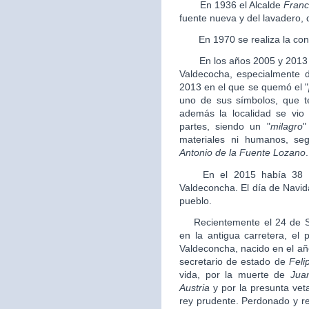
En 1936 el Alcalde
Franc
fuente nueva y del lavadero, 
En 1970 se realiza la conce
En los años 2005 y 2013 se
Valdecocha, especialmente do
2013 en el que se quemó el "
uno de sus símbolos, que t
además la localidad se vio
partes, siendo un "
milagro
"
materiales ni humanos, se
Antonio de la Fuente Lozano
.
En el 2015 había 38 pe
Valdeconcha. El día de Navid
pueblo.
Recientemente el 24 de Se
en la antigua carretera, el
Valdeconcha, nacido en el añ
secretario de estado de
Felip
vida, por la muerte de
Jua
Austria
y por la presunta vet
rey prudente. Perdonado y reh