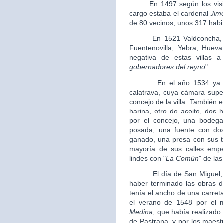
En 1497 según los visitad
cargo estaba el cardenal
Jim
de 80 vecinos, unos 317 habi
En 1521 Valdconcha, se d
Fuentenovilla, Yebra, Huev
negativa de estas villas 
gobernadores del reyno
".
En el año 1534 ya estab
calatrava, cuya cámara supe
concejo de la villa. También
harina, otro de aceite, dos 
por el concejo, una bodega 
posada, una fuente con dos
ganado, una presa con sus t
mayoría de sus calles empe
lindes con "
La Común
" de las
El día de San Miguel, el
haber terminado las obras de
tenía el ancho de una carret
el verano de 1548 por el 
Medina
, que había realizado 
de Pastrana, y por los maes