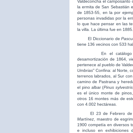
Valdeconcha el camposanto o
la ermita de San Sebastián e
de 1853-55, en la por ejem
personas invadidas por la e
lo que hace pensar en las te
la villa. La última fue en 1885
El Diccionario de
Pascu
tiene 136 vecinos con 533 ha
En el catálogo de mo
desamortización de 1864, v
pertenece al pueblo de Vald
Umbrias
" Confina: al Norte, c
terrenos labrados, al Sur con 
camino de Pastrana y hereda
el pino albar (
Pinus sylvestris
es el único monte de pinos
otros 16 montes más de este 
con 4.002 hectáreas.
El 23 de Febrero de 1
Martínez
, maestro de esgrim
1900 competía en diversos to
e incluso en exhibiciones 