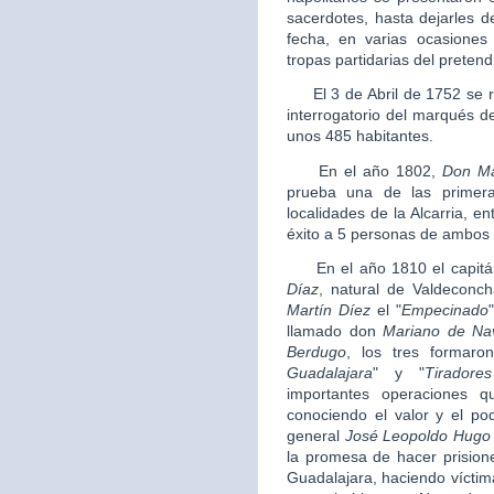
sacerdotes, hasta dejarles 
fecha, en varias ocasiones
tropas partidarias del pretend
El 3 de Abril de 1752 se rea
interrogatorio del marqués de
unos 485 habitantes.
En el año 1802,
Don
Ma
prueba una de las primeras
localidades de la Alcarria, 
éxito a 5 personas de ambos
En el año 1810 el capitán
Díaz
, natural de Valdeconc
Martín Díez
el "
Empecinado
llamado don
Mariano de Na
Berdugo
, los tres formaro
Guadalajara
" y "
Tirador
importantes operaciones 
conociendo el valor y el po
general
José Leopoldo Hugo
la promesa de hacer prisioner
Guadalajara, haciendo víctim