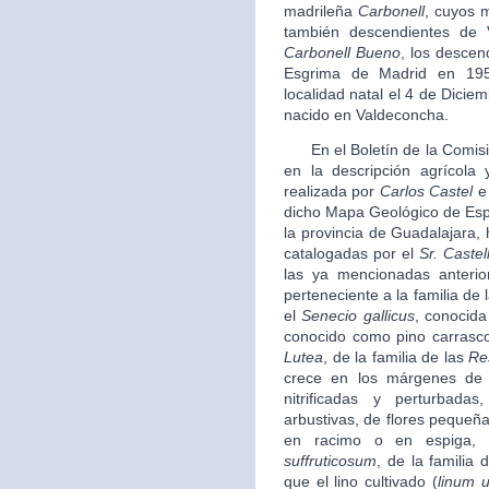
madrileña
Carbonell
, cuyos 
también descendientes de 
Carbonell Bueno
, los descen
Esgrima de Madrid en 19
localidad natal el 4 de Diciem
nacido en Valdeconcha.
En el Boletín de la Comisi
en la descripción agrícola 
realizada por
Carlos Castel
e 
dicho Mapa Geológico de Espa
la provincia de Guadalajara,
catalogadas por el
Sr. Castel
las ya mencionadas anteri
perteneciente a la familia de 
el
Senecio gallicus
, conocida
conocido como pino carrasc
Lutea
, de la familia de las
Re
crece en los márgenes de 
nitrificadas y perturbad
arbustivas, de flores pequeña
en racimo o en espiga, 
suffruticosum
, de la familia 
que el lino cultivado (
linum u