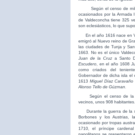
Según el censo de millone
ocasionados por la Armada In
de Valdeconcha tiene 325 ve
son eclesiásticos, lo que sup
En el año 1616 nace en V
emigró al Nuevo reino de Gra
las ciudades de Tunja y Sa
1663. No es el único Valde
Juan de la Cruz
a Santo D
Escudero
, en el año 1608
J
como criados del tenien
Gobernador de dicha isla el
1613
Miguel Díaz Caravaño
Alonso Tello de Gúzman
.
Según el censo de la Sa
vecinos, unos 908 habitantes
Durante la guerra de la su
Borbones y los Austrias, l
ocasionado por tropas austra
1710, el príncipe carden
napolitanos se presentaron e