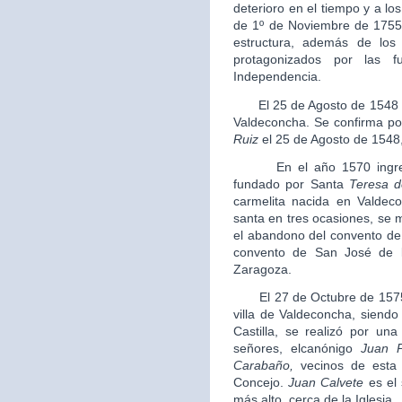
deterioro en el tiempo y a l
de 1º de Noviembre de 1755 
estructura, además de lo
protagonizados por las 
Independencia.
El 25 de Agosto de 1548 se 
Valdeconcha. Se confirma por
Ruiz
el 25 de Agosto de 154
En el año 1570 ingresa e
fundado por Santa
Teresa d
carmelita nacida en Valdec
santa en tres ocasiones, se 
el abandono del convento de
convento de San José de l
Zaragoza.
El 27 de Octubre de 1575 se
villa de Valdeconcha, siendo
Castilla, se realizó por una
señores, elcanónigo
Juan 
Carabaño
,
vecinos de esta 
Concejo.
Juan Calvete
es el 
más alto, cerca de la Iglesia.