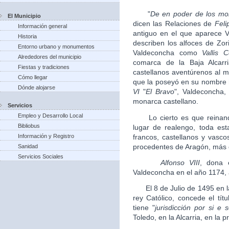
"
De en poder de los mor
El Municipio
dicen las Relaciones de
Feli
Información general
antiguo en el que aparece 
Historia
describen los alfoces de Zor
Entorno urbano y monumentos
Valdeconcha como
Vallis 
Alrededores del municipio
comarca de la Baja Alcarr
Fiestas y tradiciones
castellanos aventúrenos al
Cómo llegar
que la poseyó en su nombre 
Dónde alojarse
VI
"
El Bravo
", Valdeconcha,
monarca castellano.
Servicios
Empleo y Desarrollo Local
Lo cierto es que reina
Bibliobus
lugar de realengo, toda es
francos, castellanos y vasc
Información y Registro
procedentes de Aragón, más 
Sanidad
Servicios Sociales
Alfonso VIII
, dona e
Valdeconcha en el año 1174, 
El 8 de Julio de 1495 en l
rey Católico, concede el tít
tiene "
jurisdicción por si e 
Toledo, en la Alcarria, en la p