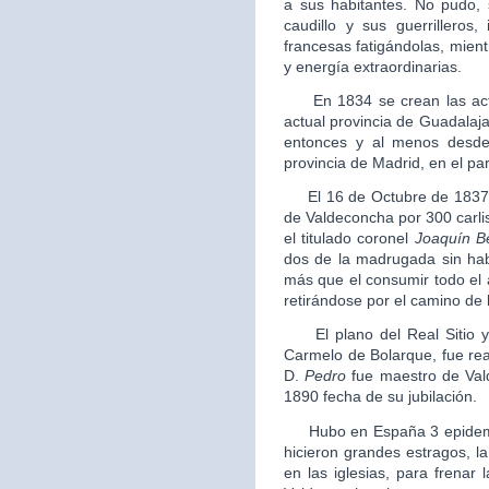
a sus habitantes. No pudo,
caudillo y sus guerrilleros
francesas fatigándolas, mientr
y energía extraordinarias.
En 1834 se crean las actua
actual provincia de Guadalajar
entonces y al menos desde
provincia de Madrid, en el par
El 16 de Octubre de 1837 a l
de Valdeconcha por 300 carli
el titulado coronel
Joaquín B
dos de la madrugada sin ha
más que el consumir todo el 
retirándose por el camino de 
El plano del Real Sitio y 
Carmelo de Bolarque, fue re
D.
Pedro
fue maestro de Val
1890 fecha de su jubilación.
Hubo en España 3 epidemias
hicieron grandes estragos, l
en las iglesias, para frenar