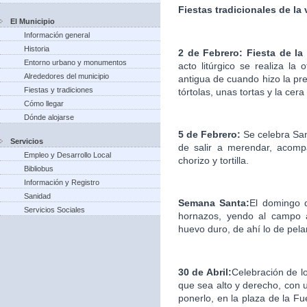
Fiestas tradicionales de la
El Municipio
Información general
Historia
2 de Febrero: Fiesta de la
Entorno urbano y monumentos
acto litúrgico se realiza la
Alrededores del municipio
antigua de cuando hizo la pre
Fiestas y tradiciones
tórtolas, unas tortas y la cera
Cómo llegar
Dónde alojarse
5 de Febrero:
Se celebra Sa
Servicios
de salir a merendar, acomp
Empleo y Desarrollo Local
chorizo y tortilla.
Bibliobus
Información y Registro
Sanidad
Semana Santa:
El domingo d
Servicios Sociales
hornazos, yendo al campo a
huevo duro, de ahí lo de pelar
30 de Abril:
Celebración de l
que sea alto y derecho, con u
ponerlo, en la plaza de la F