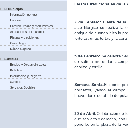
Fiestas tradicionales de la
El Municipio
Información general
Historia
2 de Febrero: Fiesta de la
Entorno urbano y monumentos
acto litúrgico se realiza la
Alrededores del municipio
antigua de cuando hizo la pre
Fiestas y tradiciones
tórtolas, unas tortas y la cera
Cómo llegar
Dónde alojarse
5 de Febrero:
Se celebra Sa
Servicios
de salir a merendar, acomp
Empleo y Desarrollo Local
chorizo y tortilla.
Bibliobus
Información y Registro
Sanidad
Semana Santa:
El domingo d
Servicios Sociales
hornazos, yendo al campo a
huevo duro, de ahí lo de pelar
30 de Abril:
Celebración de l
que sea alto y derecho, con u
ponerlo, en la plaza de la F