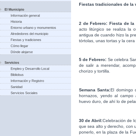
Fiestas tradicionales de la
El Municipio
Información general
Historia
2 de Febrero: Fiesta de la
Entorno urbano y monumentos
acto litúrgico se realiza la
Alrededores del municipio
antigua de cuando hizo la pre
Fiestas y tradiciones
tórtolas, unas tortas y la cera
Cómo llegar
Dónde alojarse
5 de Febrero:
Se celebra Sa
Servicios
de salir a merendar, acomp
Empleo y Desarrollo Local
chorizo y tortilla.
Bibliobus
Información y Registro
Sanidad
Semana Santa:
El domingo d
Servicios Sociales
hornazos, yendo al campo a
huevo duro, de ahí lo de pelar
30 de Abril:
Celebración de l
que sea alto y derecho, con u
ponerlo, en la plaza de la F