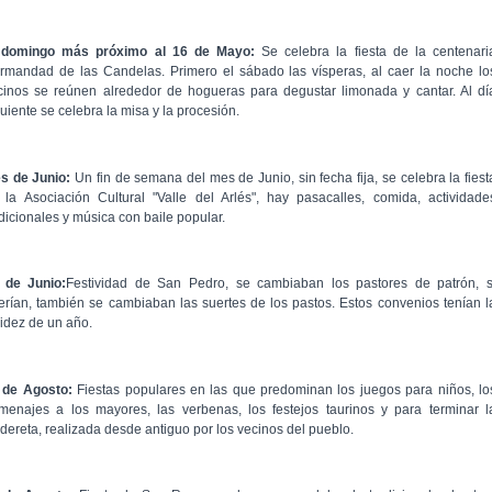
 domingo más próximo al 16 de Mayo:
Se celebra la fiesta de la centenari
rmandad de las Candelas. Primero el sábado las vísperas, al caer la noche lo
cinos se reúnen alrededor de hogueras para degustar limonada y cantar. Al dí
uiente se celebra la misa y la procesión.
s de Junio:
Un fin de semana del mes de Junio, sin fecha fija, se celebra la fiest
 la Asociación Cultural "Valle del Arlés", hay pasacalles, comida, actividade
adicionales y música con baile popular.
 de Junio:
Festividad de San Pedro, se cambiaban los pastores de patrón, s
erían, también se cambiaban las suertes de los pastos. Estos convenios tenían l
lidez de un año.
 de Agosto:
Fiestas populares en las que predominan los juegos para niños, lo
menajes a los mayores, las verbenas, los festejos taurinos y para terminar l
ldereta, realizada desde antiguo por los vecinos del pueblo.