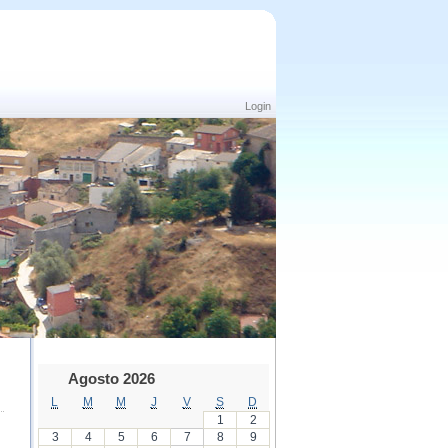
Login
Agosto 2026
L
M
M
J
V
S
D
1
2
3
4
5
6
7
8
9