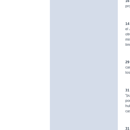
16
pr
14
el
ot
mi
li
29
ca
lo
31
"p
po
hu
ca
31