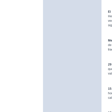
El
He
ve
sig
Me
de
tr
29
qu
va
15
ho
ca