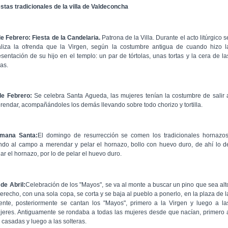
estas tradicionales de la villa de Valdeconcha
de Febrero: Fiesta de la Candelaria.
Patrona de la Villa. Durante el acto litúrgico s
aliza la ofrenda que la Virgen, según la costumbre antigua de cuando hizo l
esentación de su hijo en el templo: un par de tórtolas, unas tortas y la cera de la
as.
de Febrero:
Se celebra Santa Agueda, las mujeres tenían la costumbre de salir 
rendar, acompañándoles los demás llevando sobre todo chorizo y tortilla.
mana Santa:
El domingo de resurrección se comen los tradicionales hornazos
ndo al campo a merendar y pelar el hornazo, bollo con huevo duro, de ahí lo d
ar el hornazo, por lo de pelar el huevo duro.
 de Abril:
Celebración de los "Mayos", se va al monte a buscar un pino que sea alt
derecho, con una sola copa, se corta y se baja al pueblo a ponerlo, en la plaza de l
ente, posteriormente se cantan los "Mayos", primero a la Virgen y luego a la
jeres. Antiguamente se rondaba a todas las mujeres desde que nacían, primero 
 casadas y luego a las solteras.