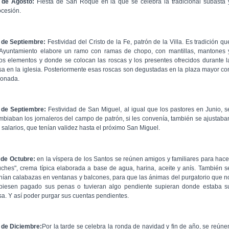
 de Agosto:
Fiesta de San Roque en la que se celebra la tradicional subasta 
ocesión.
 de Septiembre:
Festividad del Cristo de la Fe, patrón de la Villa. Es tradición qu
 Ayuntamiento elabore un ramo con ramas de chopo, con mantillas, mantones 
ros elementos y donde se colocan las roscas y los presentes ofrecidos durante l
sa en la iglesia. Posteriormente esas roscas son degustadas en la plaza mayor co
monada.
 de Septiembre:
Festividad de San Miguel, al igual que los pastores en Junio, s
mbiaban los jornaleros del campo de patrón, si les convenía, también se ajustaba
s salarios, que tenían validez hasta el próximo San Miguel.
 de Octubre:
en la víspera de los Santos se reúnen amigos y familiares para hace
uches", crema típica elaborada a base de agua, harina, aceite y anís. También s
nían calabazas en ventanas y balcones, para que las ánimas del purgatorio que n
biesen pagado sus penas o tuvieran algo pendiente supieran donde estaba s
sa. Y así poder purgar sus cuentas pendientes.
 de Diciembre:
Por la tarde se celebra la ronda de navidad y fin de año, se reúne