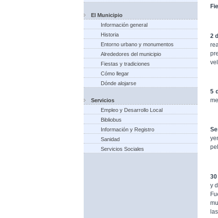
Fi
El Municipio
Información general
Historia
2 
re
Entorno urbano y monumentos
pr
Alrededores del municipio
vel
Fiestas y tradiciones
Cómo llegar
Dónde alojarse
5 
me
Servicios
Empleo y Desarrollo Local
Bibliobus
Se
Información y Registro
ye
Sanidad
pel
Servicios Sociales
30
y 
Fu
mu
las