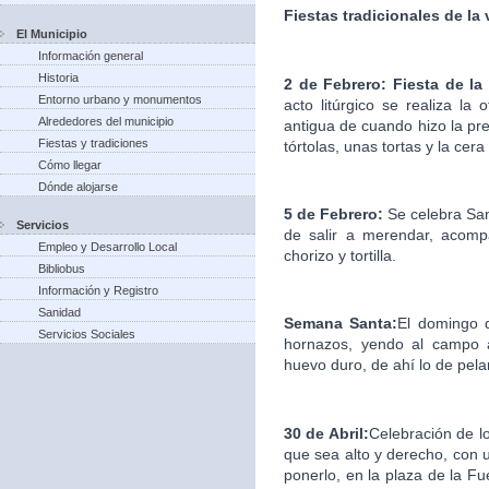
Fiestas tradicionales de la
El Municipio
Información general
Historia
2 de Febrero: Fiesta de la
Entorno urbano y monumentos
acto litúrgico se realiza la
Alrededores del municipio
antigua de cuando hizo la pre
Fiestas y tradiciones
tórtolas, unas tortas y la cera
Cómo llegar
Dónde alojarse
5 de Febrero:
Se celebra Sa
Servicios
de salir a merendar, acomp
Empleo y Desarrollo Local
chorizo y tortilla.
Bibliobus
Información y Registro
Sanidad
Semana Santa:
El domingo d
Servicios Sociales
hornazos, yendo al campo a
huevo duro, de ahí lo de pelar
30 de Abril:
Celebración de l
que sea alto y derecho, con u
ponerlo, en la plaza de la F