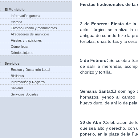
Fiestas tradicionales de la
El Municipio
Información general
Historia
2 de Febrero: Fiesta de la
Entorno urbano y monumentos
acto litúrgico se realiza la
Alrededores del municipio
antigua de cuando hizo la pre
Fiestas y tradiciones
tórtolas, unas tortas y la cera
Cómo llegar
Dónde alojarse
5 de Febrero:
Se celebra Sa
Servicios
de salir a merendar, acomp
Empleo y Desarrollo Local
chorizo y tortilla.
Bibliobus
Información y Registro
Sanidad
Semana Santa:
El domingo d
Servicios Sociales
hornazos, yendo al campo a
huevo duro, de ahí lo de pelar
30 de Abril:
Celebración de l
que sea alto y derecho, con u
ponerlo, en la plaza de la F