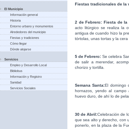
Fiestas tradicionales de la
El Municipio
Información general
Historia
2 de Febrero: Fiesta de la
Entorno urbano y monumentos
acto litúrgico se realiza la
Alrededores del municipio
antigua de cuando hizo la pre
Fiestas y tradiciones
tórtolas, unas tortas y la cera
Cómo llegar
Dónde alojarse
5 de Febrero:
Se celebra Sa
Servicios
de salir a merendar, acomp
Empleo y Desarrollo Local
chorizo y tortilla.
Bibliobus
Información y Registro
Sanidad
Semana Santa:
El domingo d
Servicios Sociales
hornazos, yendo al campo a
huevo duro, de ahí lo de pelar
30 de Abril:
Celebración de l
que sea alto y derecho, con u
ponerlo, en la plaza de la F