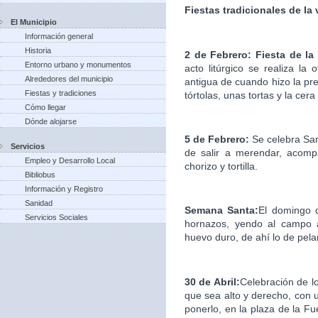
Fiestas tradicionales de la
El Municipio
Información general
Historia
2 de Febrero: Fiesta de la
Entorno urbano y monumentos
acto litúrgico se realiza la
Alrededores del municipio
antigua de cuando hizo la pre
Fiestas y tradiciones
tórtolas, unas tortas y la cera
Cómo llegar
Dónde alojarse
5 de Febrero:
Se celebra Sa
Servicios
de salir a merendar, acomp
Empleo y Desarrollo Local
chorizo y tortilla.
Bibliobus
Información y Registro
Sanidad
Semana Santa:
El domingo d
Servicios Sociales
hornazos, yendo al campo a
huevo duro, de ahí lo de pelar
30 de Abril:
Celebración de l
que sea alto y derecho, con u
ponerlo, en la plaza de la F