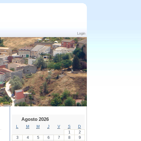
Login
Agosto 2026
L
M
M
J
V
S
D
1
2
3
4
5
6
7
8
9