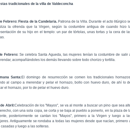
estas tradicionales de la villa de Valdeconcha
de Febrero: Fiesta de la Candelaria.
Patrona de la Villa. Durante el acto litúrgico s
aliza la ofrenda que la Virgen, según la costumbre antigua de cuando hizo l
esentación de su hijo en el templo: un par de tórtolas, unas tortas y la cera de la
as.
de Febrero:
Se celebra Santa Agueda, las mujeres tenían la costumbre de salir 
rendar, acompañándoles los demás llevando sobre todo chorizo y tortilla.
mana Santa:
El domingo de resurrección se comen los tradicionales hornazos
ndo al campo a merendar y pelar el hornazo, bollo con huevo duro, de ahí lo d
ar el hornazo, por lo de pelar el huevo duro.
 de Abril:
Celebración de los "Mayos", se va al monte a buscar un pino que sea alt
derecho, con una sola copa, se corta y se baja al pueblo a ponerlo, en la plaza de l
ente, posteriormente se cantan los "Mayos", primero a la Virgen y luego a la
jeres. Antiguamente se rondaba a todas las mujeres desde que nacían, primero 
 casadas y luego a las solteras.