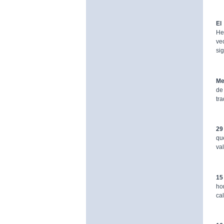
El
He
ve
sig
Me
de
tr
29
qu
va
15
ho
ca