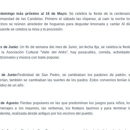
 domingo más próximo al 16 de Mayo:
Se celebra la fiesta de la centenari
rmandad de las Candelas. Primero el sábado las vísperas, al caer la noche lo
cinos se reúnen alrededor de hogueras para degustar limonada y cantar. Al dí
uiente se celebra la misa y la procesión.
s de Junio:
Un fin de semana del mes de Junio, sin fecha fija, se celebra la fiest
 la Asociación Cultural "Valle del Arlés", hay pasacalles, comida, actividade
adicionales y música con baile popular.
 de Junio:
Festividad de San Pedro, se cambiaban los pastores de patrón, s
erían, también se cambiaban las suertes de los pastos. Estos convenios tenían l
lidez de un año.
 de Agosto:
Fiestas populares en las que predominan los juegos para niños, lo
menajes a los mayores, las verbenas, los festejos taurinos y para terminar l
ldereta, realizada desde antiguo por los vecinos del pueblo.