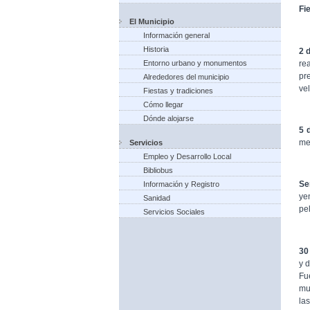
Fi
El Municipio
Información general
Historia
2 
re
Entorno urbano y monumentos
pr
Alrededores del municipio
vel
Fiestas y tradiciones
Cómo llegar
Dónde alojarse
5 
me
Servicios
Empleo y Desarrollo Local
Bibliobus
Se
Información y Registro
ye
Sanidad
pel
Servicios Sociales
30
y 
Fu
mu
las