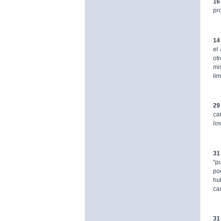
16
pr
14
el
ot
mi
li
29
ca
lo
31
"p
po
hu
ca
31