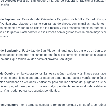
 de Agosto:
Fiesta de San Roque en la que se celebra la tradicional subasta 
ocesión.
 de Septiembre:
Festividad del Cristo de la Fe, patrón de la Villa. Es tradición qu
 Ayuntamiento elabore un ramo con ramas de chopo, con mantillas, mantones 
ros elementos y donde se colocan las roscas y los presentes ofrecidos durante l
sa en la iglesia. Posteriormente esas roscas son degustadas en la plaza mayor co
monada.
 de Septiembre:
Festividad de San Miguel, al igual que los pastores en Junio, s
mbiaban los jornaleros del campo de patrón, si les convenía, también se ajustaba
s salarios, que tenían validez hasta el próximo San Miguel.
 de Octubre:
en la víspera de los Santos se reúnen amigos y familiares para hace
uches", crema típica elaborada a base de agua, harina, aceite y anís. También s
nían calabazas en ventanas y balcones, para que las ánimas del purgatorio que n
biesen pagado sus penas o tuvieran algo pendiente supieran donde estaba s
sa. Y así poder purgar sus cuentas pendientes.
 de Diciembre:
Por la tarde se celebra la ronda de navidad y fin de año, se reúne