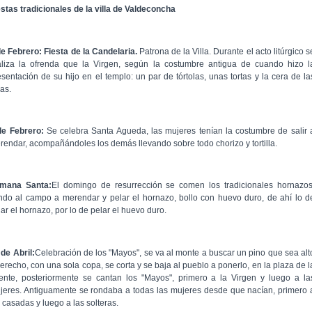
estas tradicionales de la villa de Valdeconcha
de Febrero: Fiesta de la Candelaria.
Patrona de la Villa. Durante el acto litúrgico s
aliza la ofrenda que la Virgen, según la costumbre antigua de cuando hizo l
esentación de su hijo en el templo: un par de tórtolas, unas tortas y la cera de la
as.
de Febrero:
Se celebra Santa Agueda, las mujeres tenían la costumbre de salir 
rendar, acompañándoles los demás llevando sobre todo chorizo y tortilla.
mana Santa:
El domingo de resurrección se comen los tradicionales hornazos
ndo al campo a merendar y pelar el hornazo, bollo con huevo duro, de ahí lo d
ar el hornazo, por lo de pelar el huevo duro.
 de Abril:
Celebración de los "Mayos", se va al monte a buscar un pino que sea alt
derecho, con una sola copa, se corta y se baja al pueblo a ponerlo, en la plaza de l
ente, posteriormente se cantan los "Mayos", primero a la Virgen y luego a la
jeres. Antiguamente se rondaba a todas las mujeres desde que nacían, primero 
 casadas y luego a las solteras.