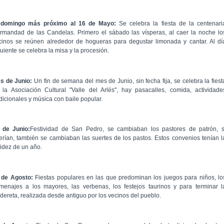
 domingo más próximo al 16 de Mayo:
Se celebra la fiesta de la centenari
rmandad de las Candelas. Primero el sábado las vísperas, al caer la noche lo
cinos se reúnen alrededor de hogueras para degustar limonada y cantar. Al dí
uiente se celebra la misa y la procesión.
s de Junio:
Un fin de semana del mes de Junio, sin fecha fija, se celebra la fiest
 la Asociación Cultural "Valle del Arlés", hay pasacalles, comida, actividade
adicionales y música con baile popular.
 de Junio:
Festividad de San Pedro, se cambiaban los pastores de patrón, s
erían, también se cambiaban las suertes de los pastos. Estos convenios tenían l
lidez de un año.
 de Agosto:
Fiestas populares en las que predominan los juegos para niños, lo
menajes a los mayores, las verbenas, los festejos taurinos y para terminar l
ldereta, realizada desde antiguo por los vecinos del pueblo.