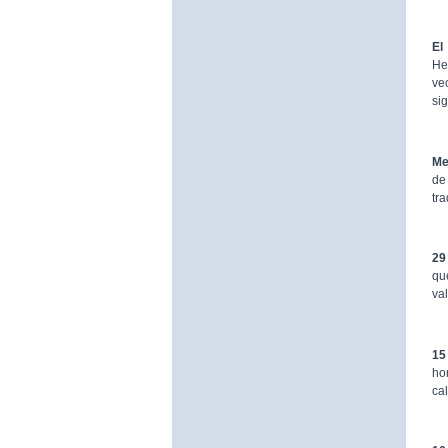
El
He
ve
sig
Me
de
tr
29
qu
va
15
ho
ca