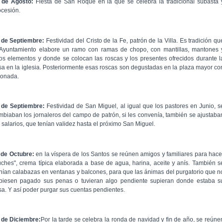
 de Agosto:
Fiesta de San Roque en la que se celebra la tradicional subasta 
ocesión.
 de Septiembre:
Festividad del Cristo de la Fe, patrón de la Villa. Es tradición qu
 Ayuntamiento elabore un ramo con ramas de chopo, con mantillas, mantones 
ros elementos y donde se colocan las roscas y los presentes ofrecidos durante l
sa en la iglesia. Posteriormente esas roscas son degustadas en la plaza mayor co
monada.
 de Septiembre:
Festividad de San Miguel, al igual que los pastores en Junio, s
mbiaban los jornaleros del campo de patrón, si les convenía, también se ajustaba
s salarios, que tenían validez hasta el próximo San Miguel.
 de Octubre:
en la víspera de los Santos se reúnen amigos y familiares para hace
uches", crema típica elaborada a base de agua, harina, aceite y anís. También s
nían calabazas en ventanas y balcones, para que las ánimas del purgatorio que n
biesen pagado sus penas o tuvieran algo pendiente supieran donde estaba s
sa. Y así poder purgar sus cuentas pendientes.
 de Diciembre:
Por la tarde se celebra la ronda de navidad y fin de año, se reúne