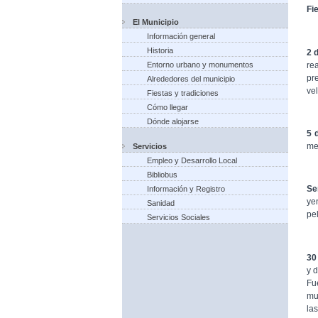
Fi
El Municipio
Información general
Historia
2 
re
Entorno urbano y monumentos
pr
Alrededores del municipio
vel
Fiestas y tradiciones
Cómo llegar
Dónde alojarse
5 
me
Servicios
Empleo y Desarrollo Local
Bibliobus
Se
Información y Registro
ye
Sanidad
pel
Servicios Sociales
30
y 
Fu
mu
las