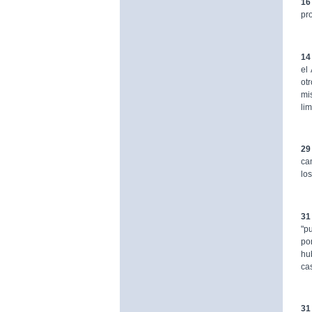
16
pr
14
el
ot
mi
li
29
ca
lo
31
"p
po
hu
ca
31