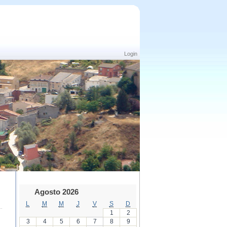
Login
Agosto 2026
L
M
M
J
V
S
D
1
2
3
4
5
6
7
8
9