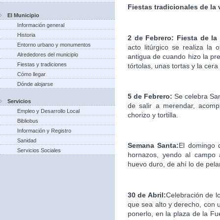
Fiestas tradicionales de la
El Municipio
Información general
Historia
2 de Febrero: Fiesta de la
Entorno urbano y monumentos
acto litúrgico se realiza la
Alrededores del municipio
antigua de cuando hizo la pre
Fiestas y tradiciones
tórtolas, unas tortas y la cera
Cómo llegar
Dónde alojarse
5 de Febrero:
Se celebra Sa
Servicios
de salir a merendar, acomp
Empleo y Desarrollo Local
chorizo y tortilla.
Bibliobus
Información y Registro
Sanidad
Semana Santa:
El domingo d
Servicios Sociales
hornazos, yendo al campo a
huevo duro, de ahí lo de pelar
30 de Abril:
Celebración de l
que sea alto y derecho, con u
ponerlo, en la plaza de la F