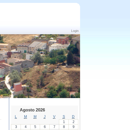
Login
Agosto 2026
L
M
M
J
V
S
D
1
2
3
4
5
6
7
8
9