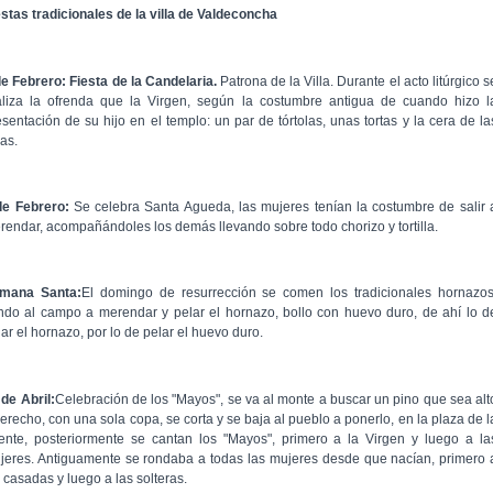
estas tradicionales de la villa de Valdeconcha
de Febrero: Fiesta de la Candelaria.
Patrona de la Villa. Durante el acto litúrgico s
aliza la ofrenda que la Virgen, según la costumbre antigua de cuando hizo l
esentación de su hijo en el templo: un par de tórtolas, unas tortas y la cera de la
as.
de Febrero:
Se celebra Santa Agueda, las mujeres tenían la costumbre de salir 
rendar, acompañándoles los demás llevando sobre todo chorizo y tortilla.
mana Santa:
El domingo de resurrección se comen los tradicionales hornazos
ndo al campo a merendar y pelar el hornazo, bollo con huevo duro, de ahí lo d
ar el hornazo, por lo de pelar el huevo duro.
 de Abril:
Celebración de los "Mayos", se va al monte a buscar un pino que sea alt
derecho, con una sola copa, se corta y se baja al pueblo a ponerlo, en la plaza de l
ente, posteriormente se cantan los "Mayos", primero a la Virgen y luego a la
jeres. Antiguamente se rondaba a todas las mujeres desde que nacían, primero 
 casadas y luego a las solteras.