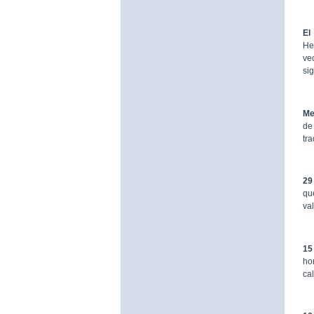
El
He
ve
sig
Me
de
tr
29
qu
va
15
ho
ca