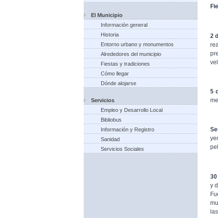
Fi
El Municipio
Información general
Historia
2 
re
Entorno urbano y monumentos
pr
Alrededores del municipio
vel
Fiestas y tradiciones
Cómo llegar
Dónde alojarse
5 
me
Servicios
Empleo y Desarrollo Local
Bibliobus
Se
Información y Registro
ye
Sanidad
pel
Servicios Sociales
30
y 
Fu
mu
las