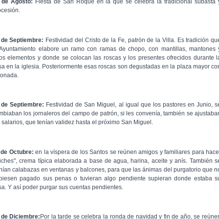
 de Agosto:
Fiesta de San Roque en la que se celebra la tradicional subasta 
ocesión.
 de Septiembre:
Festividad del Cristo de la Fe, patrón de la Villa. Es tradición qu
 Ayuntamiento elabore un ramo con ramas de chopo, con mantillas, mantones 
ros elementos y donde se colocan las roscas y los presentes ofrecidos durante l
sa en la iglesia. Posteriormente esas roscas son degustadas en la plaza mayor co
monada.
 de Septiembre:
Festividad de San Miguel, al igual que los pastores en Junio, s
mbiaban los jornaleros del campo de patrón, si les convenía, también se ajustaba
s salarios, que tenían validez hasta el próximo San Miguel.
 de Octubre:
en la víspera de los Santos se reúnen amigos y familiares para hace
uches", crema típica elaborada a base de agua, harina, aceite y anís. También s
nían calabazas en ventanas y balcones, para que las ánimas del purgatorio que n
biesen pagado sus penas o tuvieran algo pendiente supieran donde estaba s
sa. Y así poder purgar sus cuentas pendientes.
 de Diciembre:
Por la tarde se celebra la ronda de navidad y fin de año, se reúne