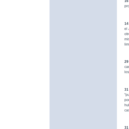
16
pr
14
el
ot
mi
li
29
ca
lo
31
"p
po
hu
ca
31