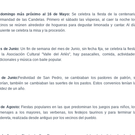
 domingo más próximo al 16 de Mayo:
Se celebra la fiesta de la centenari
rmandad de las Candelas. Primero el sábado las vísperas, al caer la noche lo
cinos se reúnen alrededor de hogueras para degustar limonada y cantar. Al dí
uiente se celebra la misa y la procesión.
s de Junio:
Un fin de semana del mes de Junio, sin fecha fija, se celebra la fiest
 la Asociación Cultural "Valle del Arlés", hay pasacalles, comida, actividade
adicionales y música con baile popular.
 de Junio:
Festividad de San Pedro, se cambiaban los pastores de patrón, s
erían, también se cambiaban las suertes de los pastos. Estos convenios tenían l
lidez de un año.
 de Agosto:
Fiestas populares en las que predominan los juegos para niños, lo
menajes a los mayores, las verbenas, los festejos taurinos y para terminar l
ldereta, realizada desde antiguo por los vecinos del pueblo.