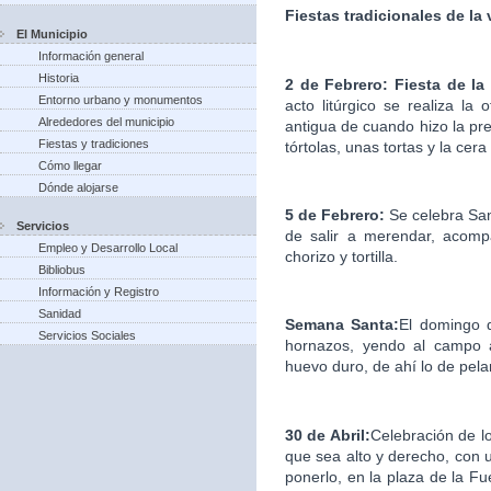
Fiestas tradicionales de la
El Municipio
Información general
Historia
2 de Febrero: Fiesta de la
Entorno urbano y monumentos
acto litúrgico se realiza la
Alrededores del municipio
antigua de cuando hizo la pre
Fiestas y tradiciones
tórtolas, unas tortas y la cera
Cómo llegar
Dónde alojarse
5 de Febrero:
Se celebra Sa
Servicios
de salir a merendar, acomp
Empleo y Desarrollo Local
chorizo y tortilla.
Bibliobus
Información y Registro
Sanidad
Semana Santa:
El domingo d
Servicios Sociales
hornazos, yendo al campo a
huevo duro, de ahí lo de pelar
30 de Abril:
Celebración de l
que sea alto y derecho, con u
ponerlo, en la plaza de la F