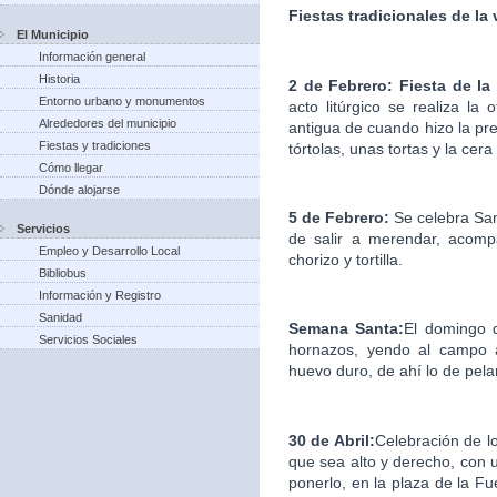
Fiestas tradicionales de la
El Municipio
Información general
Historia
2 de Febrero: Fiesta de la
Entorno urbano y monumentos
acto litúrgico se realiza la
Alrededores del municipio
antigua de cuando hizo la pre
Fiestas y tradiciones
tórtolas, unas tortas y la cera
Cómo llegar
Dónde alojarse
5 de Febrero:
Se celebra Sa
Servicios
de salir a merendar, acomp
Empleo y Desarrollo Local
chorizo y tortilla.
Bibliobus
Información y Registro
Sanidad
Semana Santa:
El domingo d
Servicios Sociales
hornazos, yendo al campo a
huevo duro, de ahí lo de pelar
30 de Abril:
Celebración de l
que sea alto y derecho, con u
ponerlo, en la plaza de la F