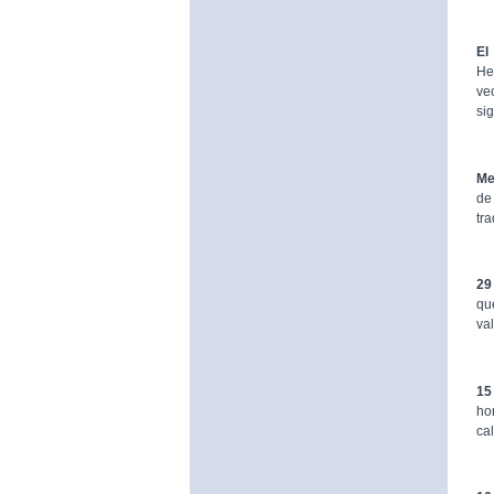
El
He
ve
sig
Me
de
tr
29
qu
va
15
ho
ca