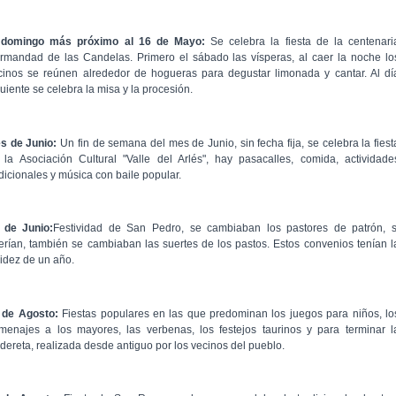
 domingo más próximo al 16 de Mayo:
Se celebra la fiesta de la centenari
rmandad de las Candelas. Primero el sábado las vísperas, al caer la noche lo
cinos se reúnen alrededor de hogueras para degustar limonada y cantar. Al dí
uiente se celebra la misa y la procesión.
s de Junio:
Un fin de semana del mes de Junio, sin fecha fija, se celebra la fiest
 la Asociación Cultural "Valle del Arlés", hay pasacalles, comida, actividade
adicionales y música con baile popular.
 de Junio:
Festividad de San Pedro, se cambiaban los pastores de patrón, s
erían, también se cambiaban las suertes de los pastos. Estos convenios tenían l
lidez de un año.
 de Agosto:
Fiestas populares en las que predominan los juegos para niños, lo
menajes a los mayores, las verbenas, los festejos taurinos y para terminar l
ldereta, realizada desde antiguo por los vecinos del pueblo.