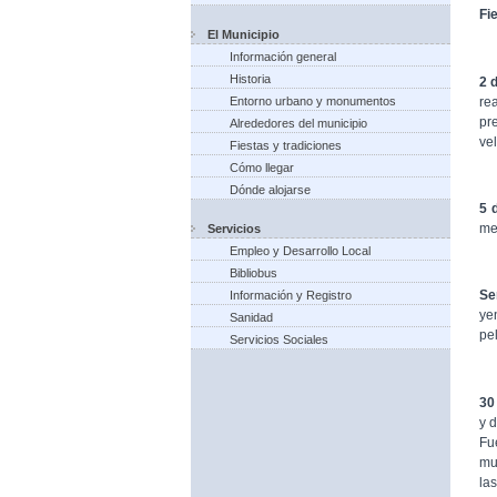
Fi
El Municipio
Información general
Historia
2 
re
Entorno urbano y monumentos
pr
Alrededores del municipio
vel
Fiestas y tradiciones
Cómo llegar
Dónde alojarse
5 
me
Servicios
Empleo y Desarrollo Local
Bibliobus
Se
Información y Registro
ye
Sanidad
pel
Servicios Sociales
30
y 
Fu
mu
las