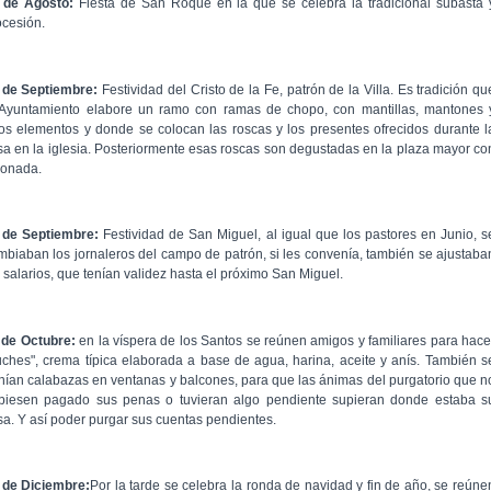
 de Agosto:
Fiesta de San Roque en la que se celebra la tradicional subasta 
ocesión.
 de Septiembre:
Festividad del Cristo de la Fe, patrón de la Villa. Es tradición qu
 Ayuntamiento elabore un ramo con ramas de chopo, con mantillas, mantones 
ros elementos y donde se colocan las roscas y los presentes ofrecidos durante l
sa en la iglesia. Posteriormente esas roscas son degustadas en la plaza mayor co
monada.
 de Septiembre:
Festividad de San Miguel, al igual que los pastores en Junio, s
mbiaban los jornaleros del campo de patrón, si les convenía, también se ajustaba
s salarios, que tenían validez hasta el próximo San Miguel.
 de Octubre:
en la víspera de los Santos se reúnen amigos y familiares para hace
uches", crema típica elaborada a base de agua, harina, aceite y anís. También s
nían calabazas en ventanas y balcones, para que las ánimas del purgatorio que n
biesen pagado sus penas o tuvieran algo pendiente supieran donde estaba s
sa. Y así poder purgar sus cuentas pendientes.
 de Diciembre:
Por la tarde se celebra la ronda de navidad y fin de año, se reúne