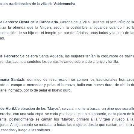
estas tradicionales de la villa de Valdeconcha
de Febrero: Fiesta de la Candelaria.
Patrona de la Villa. Durante el acto litúrgico s
aliza la ofrenda que la Virgen, según la costumbre antigua de cuando hizo l
esentación de su hijo en el templo: un par de tórtolas, unas tortas y la cera de la
as.
de Febrero:
Se celebra Santa Agueda, las mujeres tenían la costumbre de salir 
rendar, acompañándoles los demás llevando sobre todo chorizo y tortilla.
mana Santa:
El domingo de resurrección se comen los tradicionales hornazos
ndo al campo a merendar y pelar el hornazo, bollo con huevo duro, de ahí lo d
ar el hornazo, por lo de pelar el huevo duro.
 de Abril:
Celebración de los "Mayos", se va al monte a buscar un pino que sea alt
derecho, con una sola copa, se corta y se baja al pueblo a ponerlo, en la plaza de l
ente, posteriormente se cantan los "Mayos", primero a la Virgen y luego a la
jeres. Antiguamente se rondaba a todas las mujeres desde que nacían, primero 
 casadas y luego a las solteras.