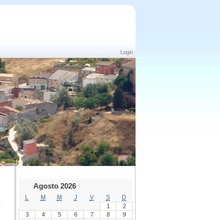
Login
Agosto 2026
L
M
M
J
V
S
D
1
2
3
4
5
6
7
8
9