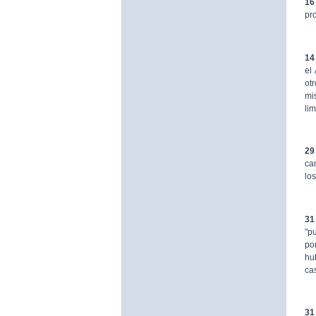
16
pr
14
el
ot
mi
li
29
ca
lo
31
"p
po
hu
ca
31