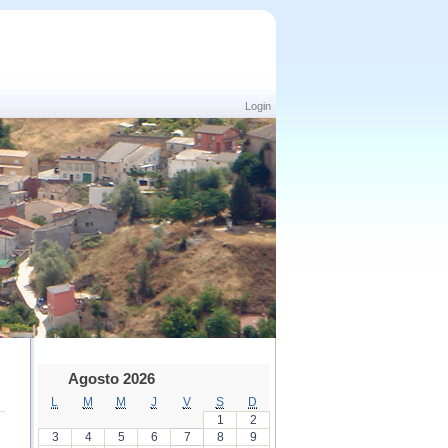
Login
Agosto 2026
L
M
M
J
V
S
D
1
2
3
4
5
6
7
8
9