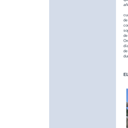
añ
El
cu
de
co
so
de
Or
dí
de
du
E