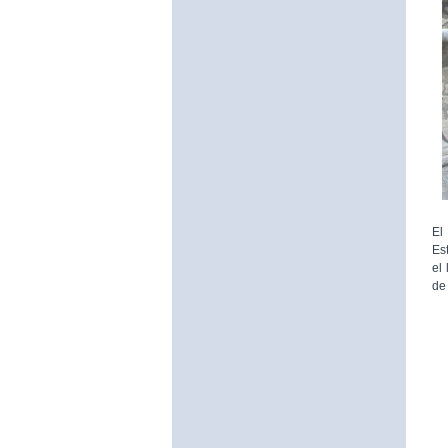
El
Es
el
de