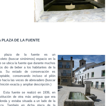
A PLAZA DE LA FUENTE
a plaza de la fuente es un
coleto
(buscar sinónimos)
espacio en la
e se ubica la fuente que durante muchos
os dio de beber a los habitantes de la
lla. Su estado de conservación es
eptable, conservando incluso el pilón
e hacía las veces de abrevadero (buscar
finición exacta y ampliar descripción.)
ta fuente se realizó en 1936, en
stitución de otra más antigua que era
donda y estaba situada a un lado de la
aza. También en dicha plaza de la