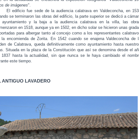
os de imágenes
".
 edificio fue sede de la audiencia calatrava en Valdeconcha, en 153
ando se terminaron las obras del edificio, la parte superior se dedicó a cáma
 ayuntamiento y la baja a la audiencia calatrava en la villa, las obra
menzaron en 1518, aunque ya en 1502, en dicho solar se hicieron unas grada
portadas para albergar tanto al concejo como a los representantes calatravo
 la encomienda de Zorita. En 1542 cuando se enajena Valdeconcha de l
den de Calatrava, queda definitivamente como ayuntamiento hasta nuestro
as. Situada en la plaza de la Constitución que así se denomina desde el añ
 1837 hasta la actualidad, sin que nunca se le haya cambiado el nombr
rante este tiempo.
L ANTIGUO LAVADERO