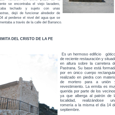
ente se encontraba el viejo lavadero,
taba techado y sujeto con unas
lastras, dejó de funcionar alrededor de
04 al perderse el nivel del agua que se
imentaba a través de la calle del Barranco.
RMITA DEL CRISTO DE LA FE
Es un hermoso edificio g
ótic
de reciente restauración y situad
en altura sobre la carretera d
Pastrana. Su base está formad
por en único cuerpo rectangula
realizado en piedra con materia
de mortero para a unión 
revestimiento. La ermita es m
u
querida por parte de los vecinos
ya que alberga al patrón de l
localidad, realizándose un
romería a la misma el día 14 d
septiembre.