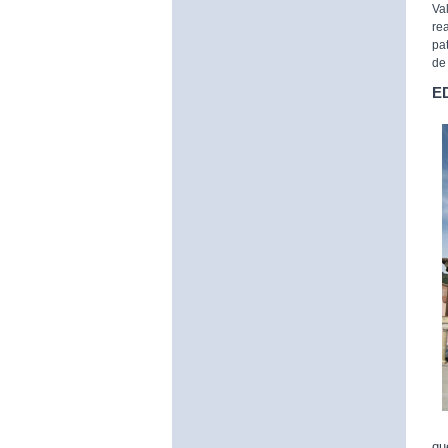
Va
re
pa
de 
E
qu