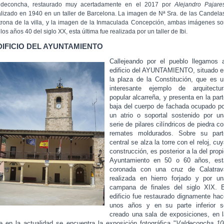
ldeconcha, restaurado muy acertadamente en el 2017 por
Alejandro Pajare
alizado en 1940 en un taller de Barcelona. La imagen de Nª Sra. de las Candela
trona de la villa, y la imagen de la Inmaculada Concepción, ambas imágenes s
los años 40 del siglo XX, esta última fue realizada por un taller de Ibi.
DIFICIO DEL AYUNTAMIENTO
Callejeando por el pueblo llegamos a
edificio del AYUNTAMIENTO, situado e
la plaza de la Constitución, que es u
interesante ejemplo de arquitectur
popular alcarreña, y presenta en la par
baja del cuerpo de fachada ocupado po
un atrio o soportal sostenido por un
serie de pilares cilíndricos de piedra c
remates moldurados. Sobre su part
central se alza la torre con el reloj, cu
construcción, es posterior a la del prop
Ayuntamiento en 50 o 60 años, est
coronada con una cruz de Calatrav
realizada en hierro forjado y por un
campana de finales del siglo XIX. E
edificio fue restaurado dignamente hac
unos años y en su parte inferior s
creado una sala de exposiciones, en l
e en la actualidad se encuentra la exposición fotográfica "
Valdeconcha 10