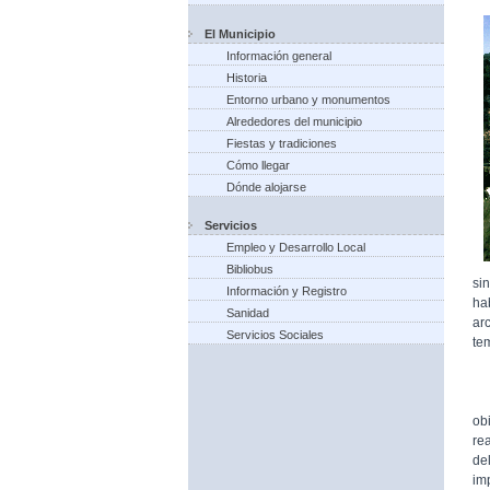
El Municipio
Información general
Historia
Entorno urbano y monumentos
Alrededores del municipio
Fiestas y tradiciones
Cómo llegar
Dónde alojarse
Servicios
Empleo y Desarrollo Local
Bibliobus
si
Información y Registro
ha
Sanidad
ar
Servicios Sociales
te
Fu
ob
re
de
im