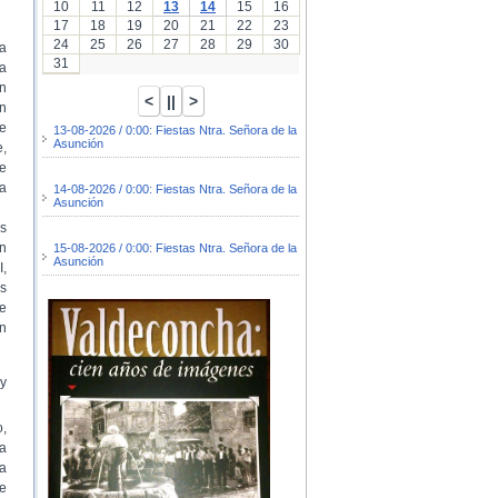
10
11
12
13
14
15
16
17
18
19
20
21
22
23
24
25
26
27
28
29
30
a
31
ia
n
n
e
13-08-2026 / 0:00: Fiestas Ntra. Señora de la
Asunción
e,
e
a
14-08-2026 / 0:00: Fiestas Ntra. Señora de la
Asunción
s
n
15-08-2026 / 0:00: Fiestas Ntra. Señora de la
Asunción
I,
os
de
un
 y
,
ha
la
de