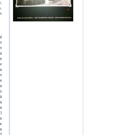
s
,
s,
on
l
n
n
a
te
r
a
on
e
ya
io
á
a
a
l
e
e
a
0