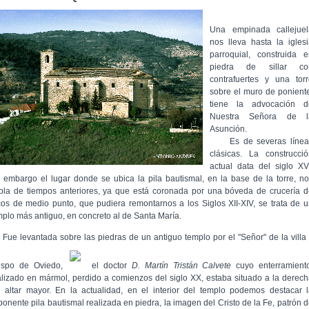
Una empinada callejuel
nos lleva hasta la igles
parroquial, construida e
piedra de sillar co
contrafuertes y una torr
sobre el muro de ponient
tiene la advocación d
Nuestra Señora de l
Asunción.
Es de severas línea
clásicas. La construcció
actual data del siglo XV
n embargo el lugar donde se ubica la pila bautismal, en la base de la torre, n
bla de tiempos anteriores, ya que está coronada por una bóveda de crucería 
cos de medio punto, que pudiera remontarnos a los Siglos XII-XIV, se trata de 
mplo más antiguo, en concreto al de Santa María.
e levantada sobre las piedras de un antiguo templo por el "Señor" de la villa
ispo de Oviedo,
el doctor
D. Martín Tristán Calvete
cuyo enterramiento
alizado en mármol, perdido a comienzos del siglo XX, estaba situado a la derec
l altar mayor. En la actualidad, en el interior del templo podemos destacar 
ponente pila bautismal realizada en piedra, la imagen del Cristo de la Fe, patrón 