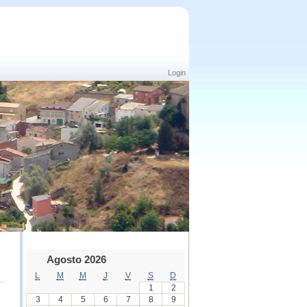
Login
Agosto 2026
L
M
M
J
V
S
D
1
2
3
4
5
6
7
8
9