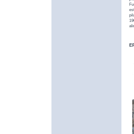
Fu
es
pi
19
al
E