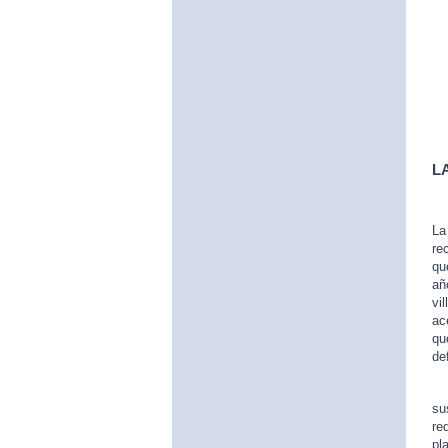
L
L
re
qu
añ
vi
ac
qu
de
Es
su
re
pl