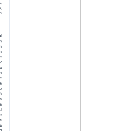
s
,
s,
on
l
n
n
a
te
r
a
on
e
ya
io
á
a
a
l
e
e
a
0