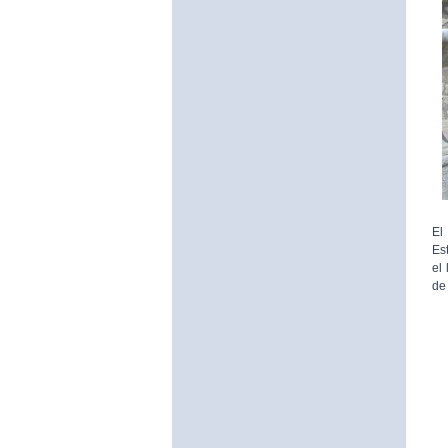
El
Es
el
de