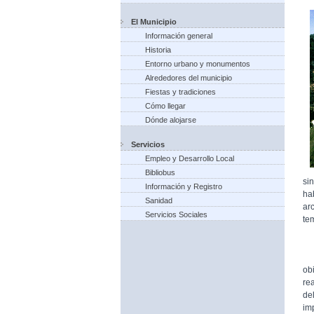
El Municipio
Información general
Historia
Entorno urbano y monumentos
Alrededores del municipio
Fiestas y tradiciones
Cómo llegar
Dónde alojarse
Servicios
Empleo y Desarrollo Local
Bibliobus
si
Información y Registro
ha
Sanidad
ar
Servicios Sociales
te
Fu
ob
re
de
im