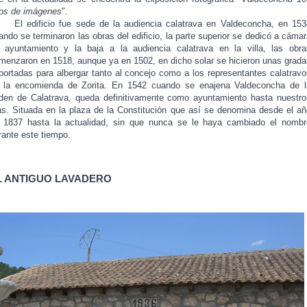
os de imágenes
".
 edificio fue sede de la audiencia calatrava en Valdeconcha, en 153
ando se terminaron las obras del edificio, la parte superior se dedicó a cáma
 ayuntamiento y la baja a la audiencia calatrava en la villa, las obra
menzaron en 1518, aunque ya en 1502, en dicho solar se hicieron unas grada
portadas para albergar tanto al concejo como a los representantes calatravo
 la encomienda de Zorita. En 1542 cuando se enajena Valdeconcha de l
den de Calatrava, queda definitivamente como ayuntamiento hasta nuestro
as. Situada en la plaza de la Constitución que así se denomina desde el añ
 1837 hasta la actualidad, sin que nunca se le haya cambiado el nombr
rante este tiempo.
L ANTIGUO LAVADERO