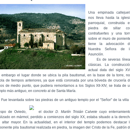
Una empinada callejuel
nos lleva hasta la igles
parroquial, construida e
piedra de sillar co
contrafuertes y una torr
sobre el muro de ponient
tiene la advocación d
Nuestra Señora de l
Asunción.
Es de severas línea
clásicas. La construcció
actual data del siglo XV
n embargo el lugar donde se ubica la pila bautismal, en la base de la torre, n
bla de tiempos anteriores, ya que está coronada por una bóveda de crucería 
cos de medio punto, que pudiera remontarnos a los Siglos XII-XIV, se trata de 
mplo más antiguo, en concreto al de Santa María.
e levantada sobre las piedras de un antiguo templo por el "Señor" de la villa
ispo de Oviedo,
el doctor
D. Martín Tristán Calvete
cuyo enterramiento
alizado en mármol, perdido a comienzos del siglo XX, estaba situado a la derec
l altar mayor. En la actualidad, en el interior del templo podemos destacar 
ponente pila bautismal realizada en piedra, la imagen del Cristo de la Fe, patrón 