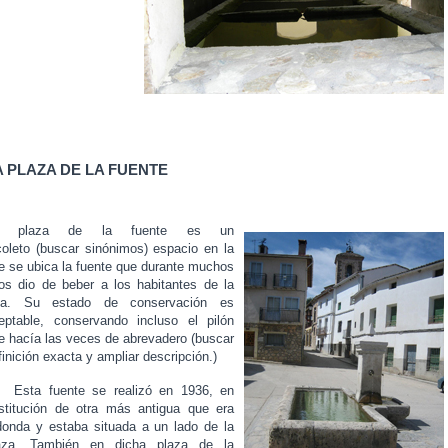
A PLAZA DE LA FUENTE
a plaza de la fuente es un
coleto
(buscar sinónimos)
espacio en la
e se ubica la fuente que durante muchos
os dio de beber a los habitantes de la
lla. Su estado de conservación es
eptable, conservando incluso el pilón
e hacía las veces de abrevadero (buscar
finición exacta y ampliar descripción.)
ta fuente se realizó en 1936, en
stitución de otra más antigua que era
donda y estaba situada a un lado de la
aza. También en dicha plaza de la