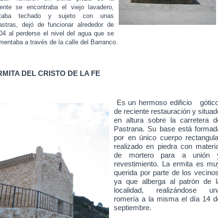
ente se encontraba el viejo lavadero,
taba techado y sujeto con unas
lastras, dejó de funcionar alrededor de
04 al perderse el nivel del agua que se
imentaba a través de la calle del Barranco.
RMITA DEL CRISTO DE LA FE
Es un hermoso edificio g
ótic
de reciente restauración y situad
en altura sobre la carretera d
Pastrana. Su base está formad
por en único cuerpo rectangula
realizado en piedra con materia
de mortero para a unión 
revestimiento. La ermita es m
u
querida por parte de los vecinos
ya que alberga al patrón de l
localidad, realizándose un
romería a la misma el día 14 d
septiembre.