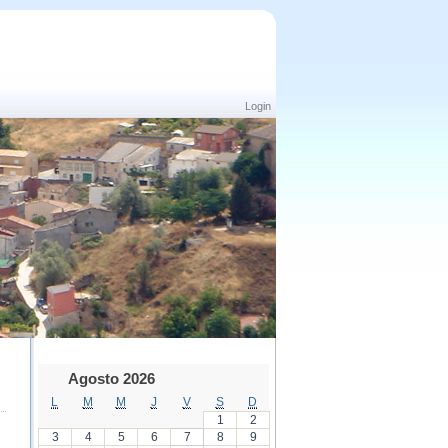
Login
Agosto 2026
L
M
M
J
V
S
D
1
2
3
4
5
6
7
8
9