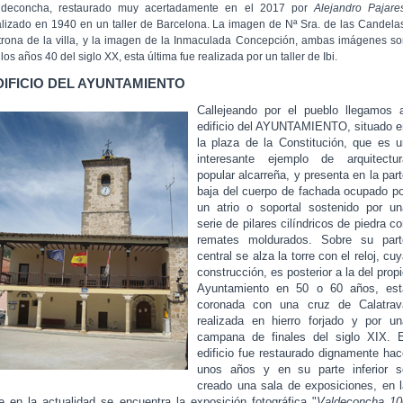
ldeconcha, restaurado muy acertadamente en el 2017 por
Alejandro Pajare
alizado en 1940 en un taller de Barcelona. La imagen de Nª Sra. de las Candela
trona de la villa, y la imagen de la Inmaculada Concepción, ambas imágenes s
los años 40 del siglo XX, esta última fue realizada por un taller de Ibi.
DIFICIO DEL AYUNTAMIENTO
Callejeando por el pueblo llegamos a
edificio del AYUNTAMIENTO, situado e
la plaza de la Constitución, que es u
interesante ejemplo de arquitectur
popular alcarreña, y presenta en la par
baja del cuerpo de fachada ocupado po
un atrio o soportal sostenido por un
serie de pilares cilíndricos de piedra c
remates moldurados. Sobre su part
central se alza la torre con el reloj, cu
construcción, es posterior a la del prop
Ayuntamiento en 50 o 60 años, est
coronada con una cruz de Calatrav
realizada en hierro forjado y por un
campana de finales del siglo XIX. E
edificio fue restaurado dignamente hac
unos años y en su parte inferior s
creado una sala de exposiciones, en l
e en la actualidad se encuentra la exposición fotográfica "
Valdeconcha 10