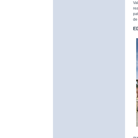
Va
re
pa
de 
E
qu