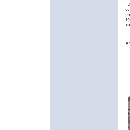
Fu
es
pi
19
al
E