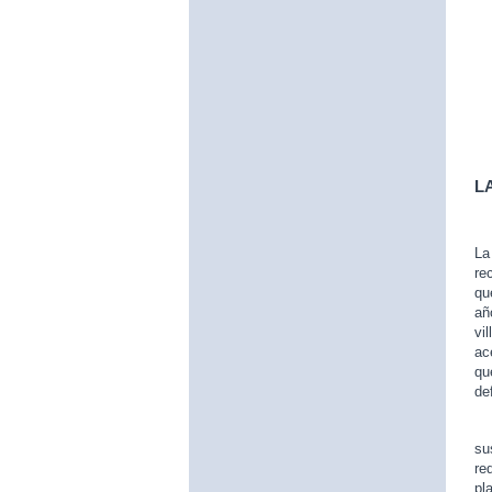
L
L
re
qu
añ
vi
ac
qu
de
Es
su
re
pl