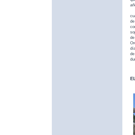
añ
El
cu
de
co
so
de
Or
dí
de
du
E