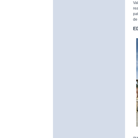
Va
re
pa
de 
E
qu