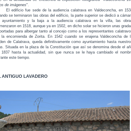
os de imágenes
".
 edificio fue sede de la audiencia calatrava en Valdeconcha, en 153
ando se terminaron las obras del edificio, la parte superior se dedicó a cáma
 ayuntamiento y la baja a la audiencia calatrava en la villa, las obra
menzaron en 1518, aunque ya en 1502, en dicho solar se hicieron unas grada
portadas para albergar tanto al concejo como a los representantes calatravo
 la encomienda de Zorita. En 1542 cuando se enajena Valdeconcha de l
den de Calatrava, queda definitivamente como ayuntamiento hasta nuestro
as. Situada en la plaza de la Constitución que así se denomina desde el añ
 1837 hasta la actualidad, sin que nunca se le haya cambiado el nombr
rante este tiempo.
L ANTIGUO LAVADERO