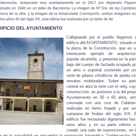
ldeconcha, restaurado muy acertadamente en el 2017 por
Alejandro Pajare
alizado en 1940 en un taller de Barcelona. La imagen de Nª Sra. de las Candela
trona de la villa, y la imagen de la Inmaculada Concepción, ambas imágenes s
los años 40 del siglo XX, esta última fue realizada por un taller de Ibi.
DIFICIO DEL AYUNTAMIENTO
Callejeando por el pueblo llegamos a
edificio del AYUNTAMIENTO, situado e
la plaza de la Constitución, que es u
interesante ejemplo de arquitectur
popular alcarreña, y presenta en la par
baja del cuerpo de fachada ocupado po
un atrio o soportal sostenido por un
serie de pilares cilíndricos de piedra c
remates moldurados. Sobre su part
central se alza la torre con el reloj, cu
construcción, es posterior a la del prop
Ayuntamiento en 50 o 60 años, est
coronada con una cruz de Calatrav
realizada en hierro forjado y por un
campana de finales del siglo XIX. E
edificio fue restaurado dignamente hac
unos años y en su parte inferior s
creado una sala de exposiciones, en l
e en la actualidad se encuentra la exposición fotográfica "
Valdeconcha 10