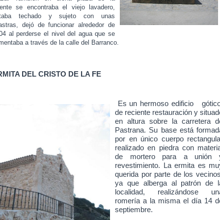
ente se encontraba el viejo lavadero,
taba techado y sujeto con unas
lastras, dejó de funcionar alrededor de
04 al perderse el nivel del agua que se
imentaba a través de la calle del Barranco.
RMITA DEL CRISTO DE LA FE
Es un hermoso edificio g
ótic
de reciente restauración y situad
en altura sobre la carretera d
Pastrana. Su base está formad
por en único cuerpo rectangula
realizado en piedra con materia
de mortero para a unión 
revestimiento. La ermita es m
u
querida por parte de los vecinos
ya que alberga al patrón de l
localidad, realizándose un
romería a la misma el día 14 d
septiembre.