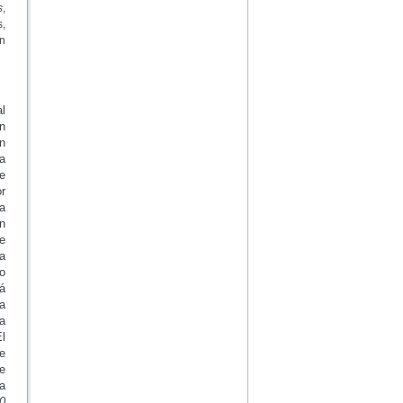
s
,
s,
on
l
n
n
a
te
r
a
on
e
ya
io
á
a
a
l
e
e
a
0