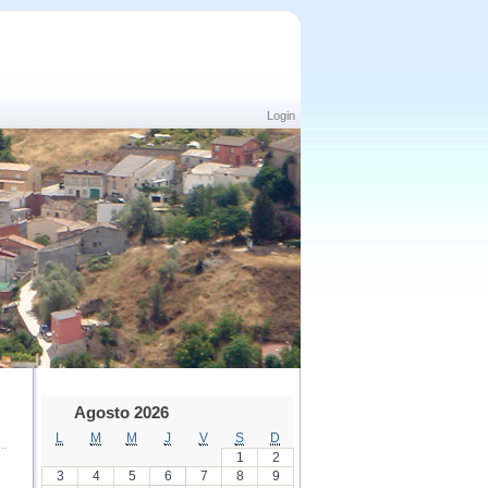
Login
Agosto 2026
L
M
M
J
V
S
D
1
2
3
4
5
6
7
8
9