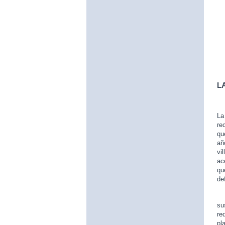
L
L
re
qu
añ
vi
ac
qu
de
Es
su
re
pl