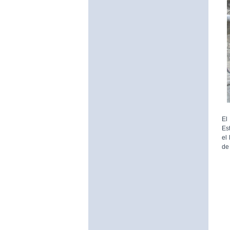
El
Es
el
de