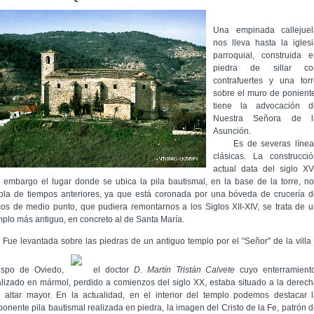
Una empinada callejuel
nos lleva hasta la igles
parroquial, construida e
piedra de sillar co
contrafuertes y una torr
sobre el muro de ponient
tiene la advocación d
Nuestra Señora de l
Asunción.
Es de severas línea
clásicas. La construcció
actual data del siglo XV
n embargo el lugar donde se ubica la pila bautismal, en la base de la torre, n
bla de tiempos anteriores, ya que está coronada por una bóveda de crucería 
cos de medio punto, que pudiera remontarnos a los Siglos XII-XIV, se trata de 
mplo más antiguo, en concreto al de Santa María.
e levantada sobre las piedras de un antiguo templo por el "Señor" de la villa
ispo de Oviedo,
el doctor
D. Martín Tristán Calvete
cuyo enterramiento
alizado en mármol, perdido a comienzos del siglo XX, estaba situado a la derec
l altar mayor. En la actualidad, en el interior del templo podemos destacar 
ponente pila bautismal realizada en piedra, la imagen del Cristo de la Fe, patrón 