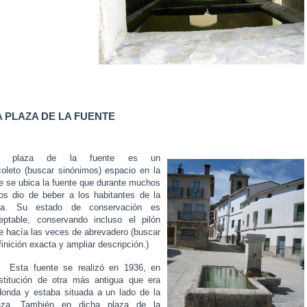
A PLAZA DE LA FUENTE
a plaza de la fuente es un
coleto
(buscar sinónimos)
espacio en la
e se ubica la fuente que durante muchos
os dio de beber a los habitantes de la
lla. Su estado de conservación es
eptable, conservando incluso el pilón
e hacía las veces de abrevadero (buscar
finición exacta y ampliar descripción.)
ta fuente se realizó en 1936, en
stitución de otra más antigua que era
donda y estaba situada a un lado de la
aza. También en dicha plaza de la