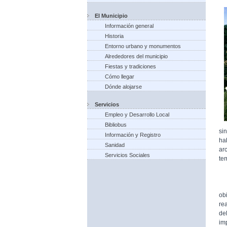
El Municipio
Información general
Historia
Entorno urbano y monumentos
Alrededores del municipio
Fiestas y tradiciones
Cómo llegar
Dónde alojarse
Servicios
Empleo y Desarrollo Local
Bibliobus
si
Información y Registro
ha
Sanidad
ar
Servicios Sociales
te
Fu
ob
re
de
im