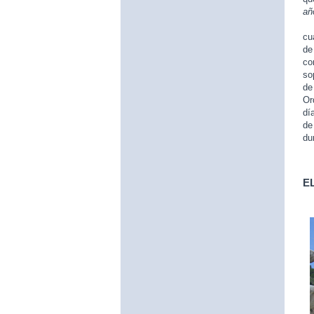
añ
El
cu
de
co
so
de
Or
dí
de
du
E