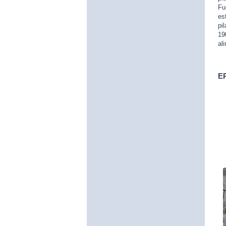
Fu
es
pi
19
al
E