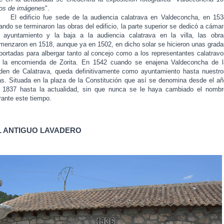
os de imágenes
".
 edificio fue sede de la audiencia calatrava en Valdeconcha, en 153
ando se terminaron las obras del edificio, la parte superior se dedicó a cáma
 ayuntamiento y la baja a la audiencia calatrava en la villa, las obra
menzaron en 1518, aunque ya en 1502, en dicho solar se hicieron unas grada
portadas para albergar tanto al concejo como a los representantes calatravo
 la encomienda de Zorita. En 1542 cuando se enajena Valdeconcha de l
den de Calatrava, queda definitivamente como ayuntamiento hasta nuestro
as. Situada en la plaza de la Constitución que así se denomina desde el añ
 1837 hasta la actualidad, sin que nunca se le haya cambiado el nombr
rante este tiempo.
L ANTIGUO LAVADERO