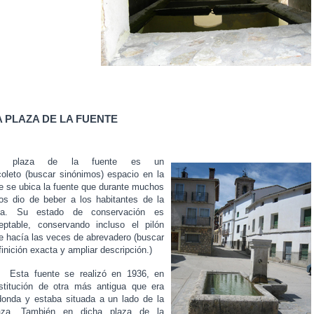
A PLAZA DE LA FUENTE
a plaza de la fuente es un
coleto
(buscar sinónimos)
espacio en la
e se ubica la fuente que durante muchos
os dio de beber a los habitantes de la
lla. Su estado de conservación es
eptable, conservando incluso el pilón
e hacía las veces de abrevadero (buscar
finición exacta y ampliar descripción.)
ta fuente se realizó en 1936, en
stitución de otra más antigua que era
donda y estaba situada a un lado de la
aza. También en dicha plaza de la