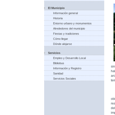
El Municipio
Información general
Historia
Entorno urbano y monumentos
Alrededores del municipio
Fiestas y tradiciones
Cómo llegar
Dónde alojarse
Servicios
Empleo y Desarrollo Local
Bibliobus
si
Información y Registro
ha
Sanidad
ar
Servicios Sociales
te
Fu
ob
re
de
im