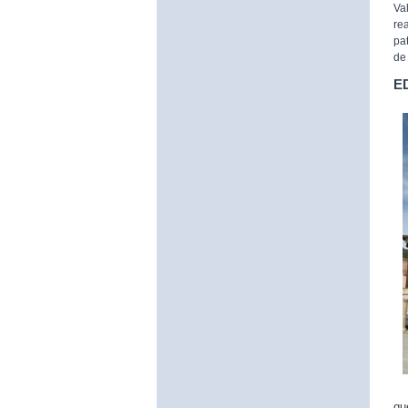
Va
re
pa
de 
E
qu