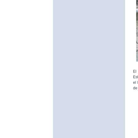
El
Es
el
de