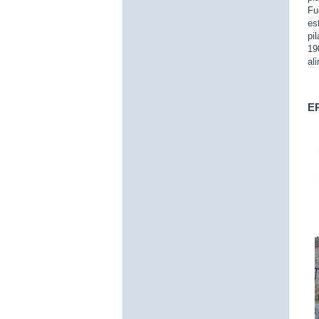
Fu
es
pi
19
al
E