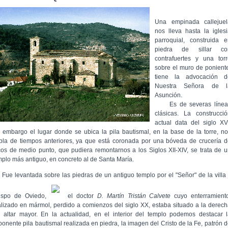
Una empinada callejuel
nos lleva hasta la igles
parroquial, construida e
piedra de sillar co
contrafuertes y una torr
sobre el muro de ponient
tiene la advocación d
Nuestra Señora de l
Asunción.
Es de severas línea
clásicas. La construcció
actual data del siglo XV
n embargo el lugar donde se ubica la pila bautismal, en la base de la torre, n
bla de tiempos anteriores, ya que está coronada por una bóveda de crucería 
cos de medio punto, que pudiera remontarnos a los Siglos XII-XIV, se trata de 
mplo más antiguo, en concreto al de Santa María.
e levantada sobre las piedras de un antiguo templo por el "Señor" de la villa
ispo de Oviedo,
el doctor
D. Martín Tristán Calvete
cuyo enterramiento
alizado en mármol, perdido a comienzos del siglo XX, estaba situado a la derec
l altar mayor. En la actualidad, en el interior del templo podemos destacar 
ponente pila bautismal realizada en piedra, la imagen del Cristo de la Fe, patrón 