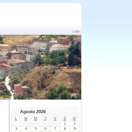
Login
Agosto 2026
L
M
M
J
V
S
D
1
2
3
4
5
6
7
8
9