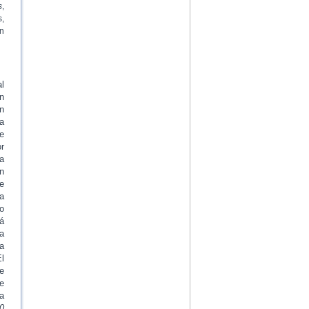
s
,
s,
on
l
n
n
a
te
r
a
on
e
ya
io
á
a
a
l
e
e
a
0