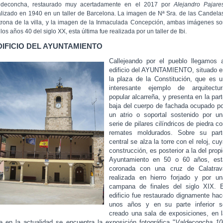
ldeconcha, restaurado muy acertadamente en el 2017 por
Alejandro Pajare
alizado en 1940 en un taller de Barcelona. La imagen de Nª Sra. de las Candela
trona de la villa, y la imagen de la Inmaculada Concepción, ambas imágenes s
los años 40 del siglo XX, esta última fue realizada por un taller de Ibi.
DIFICIO DEL AYUNTAMIENTO
Callejeando por el pueblo llegamos a
edificio del AYUNTAMIENTO, situado e
la plaza de la Constitución, que es u
interesante ejemplo de arquitectur
popular alcarreña, y presenta en la par
baja del cuerpo de fachada ocupado po
un atrio o soportal sostenido por un
serie de pilares cilíndricos de piedra c
remates moldurados. Sobre su part
central se alza la torre con el reloj, cu
construcción, es posterior a la del prop
Ayuntamiento en 50 o 60 años, est
coronada con una cruz de Calatrav
realizada en hierro forjado y por un
campana de finales del siglo XIX. E
edificio fue restaurado dignamente hac
unos años y en su parte inferior s
creado una sala de exposiciones, en l
e en la actualidad se encuentra la exposición fotográfica "
Valdeconcha 10