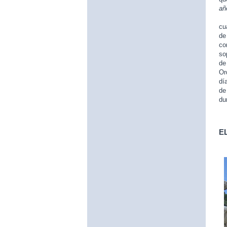
añ
El
cu
de
co
so
de
Or
dí
de
du
E