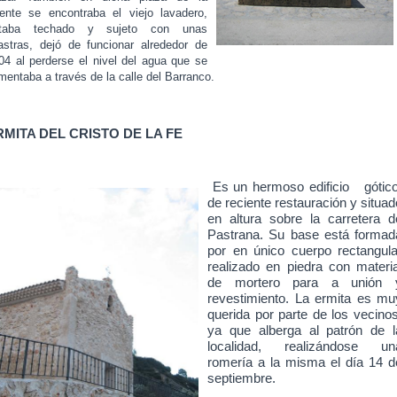
ente se encontraba el viejo lavadero,
taba techado y sujeto con unas
lastras, dejó de funcionar alrededor de
04 al perderse el nivel del agua que se
imentaba a través de la calle del Barranco.
RMITA DEL CRISTO DE LA FE
Es un hermoso edificio g
ótic
de reciente restauración y situad
en altura sobre la carretera d
Pastrana. Su base está formad
por en único cuerpo rectangula
realizado en piedra con materia
de mortero para a unión 
revestimiento. La ermita es m
u
querida por parte de los vecinos
ya que alberga al patrón de l
localidad, realizándose un
romería a la misma el día 14 d
septiembre.