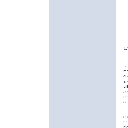
L
L
re
qu
añ
vi
ac
qu
de
Es
su
re
pl