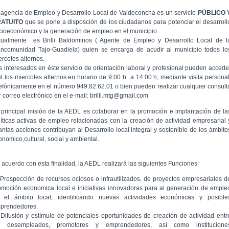
 agencia de Empleo y Desarrollo Local de Valdeconcha es un servicio
PÚBLICO 
RATUITO
que se pone a disposción de los ciudadanos para potenciar el desarroll
cioeconómico y la generación de empleo en el municipio .
tualmente es Brilli Baldominos ( Agente de Empleo y Desarrollo Local de l
ncomunidad Tajo-Guadiela) quien se encarga de acudir al municipio todos lo
ercoles alternos.
s interesados en éste servicio de orientación laboral y profesional pueden accede
el los miercoles alternos en horario de 9:00 h a 14:00 h, mediante visita personal
lefónicamente en el número 949.82.62.01 o bien pueden realizar cualquier consult
r correo electrónico en el e-mail: brilli.mtg@gmail.com
 principal misión de la AEDL es colaborar en la promoción e implantación de la
líticas activas de empleo relacionadas con la creación de actividad empresarial 
antas acciones contribuyan al Desarrollo local integral y sostenible de los ámbito
onomico,cultural, social y ambiental.
 acuerdo con esta finalidad, la AEDL realizará las siguientes Funciones:
 Prospección de recursos ociosos o infrautilizados, de proyectos empresariales d
omoción economica local e iniciativas innovadoras para al generación de emple
 el ámbito local, identificando nuevas actividades económicas y posible
prendedores.
 Difusión y estímulo de potenciales oportunidades de creación de actividad entr
s desempleados, promotores y emprendedores, así como institucione