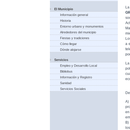
La
El Municipio
G
Información general
so
Historia
Ac
Entorno urbano y monumentos
Ma
Alrededores del municipio
mi
Fiestas y tradiciones
Lo
a 
Cómo llegar
te
Dónde alojarse
po
Servicios
La
Empleo y Desarrollo Local
po
Bibliobus
cu
Información y Registro
ec
Sanidad
Servicios Sociales
De
A)
pr
en
em
B)
lo