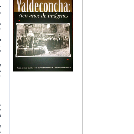
Y
o
a
s
r
,
a
s
y
s
e
o
s
e
s