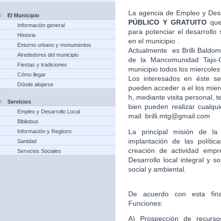
La agencia de Empleo y Desa
El Municipio
PÚBLICO Y GRATUITO
que
Información general
para potenciar el desarroll
Historia
en el municipio .
Entorno urbano y monumentos
Actualmente es Brilli Baldom
Alrededores del municipio
de la Mancomunidad Tajo-G
Fiestas y tradiciones
municipio todos los miercoles
Cómo llegar
Los interesados en éste ser
Dónde alojarse
pueden acceder a el los mier
h, mediante visita personal,
Servicios
bien pueden realizar cualqui
Empleo y Desarrollo Local
mail: brilli.mtg@gmail.com
Bibliobus
La principal misión de l
Información y Registro
implantación de las políti
Sanidad
creación de actividad empr
Servicios Sociales
Desarrollo local integral y s
social y ambiental.
De acuerdo con esta final
Funciones:
A) Prospección de recursos