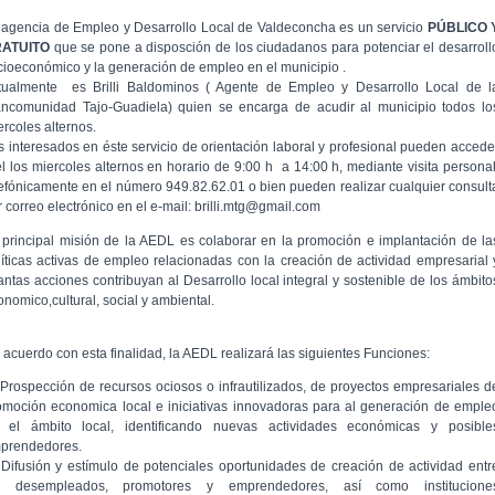
 agencia de Empleo y Desarrollo Local de Valdeconcha es un servicio
PÚBLICO 
RATUITO
que se pone a disposción de los ciudadanos para potenciar el desarroll
cioeconómico y la generación de empleo en el municipio .
tualmente es Brilli Baldominos ( Agente de Empleo y Desarrollo Local de l
ncomunidad Tajo-Guadiela) quien se encarga de acudir al municipio todos lo
ercoles alternos.
s interesados en éste servicio de orientación laboral y profesional pueden accede
el los miercoles alternos en horario de 9:00 h a 14:00 h, mediante visita personal
lefónicamente en el número 949.82.62.01 o bien pueden realizar cualquier consult
r correo electrónico en el e-mail: brilli.mtg@gmail.com
 principal misión de la AEDL es colaborar en la promoción e implantación de la
líticas activas de empleo relacionadas con la creación de actividad empresarial 
antas acciones contribuyan al Desarrollo local integral y sostenible de los ámbito
onomico,cultural, social y ambiental.
 acuerdo con esta finalidad, la AEDL realizará las siguientes Funciones:
 Prospección de recursos ociosos o infrautilizados, de proyectos empresariales d
omoción economica local e iniciativas innovadoras para al generación de emple
 el ámbito local, identificando nuevas actividades económicas y posible
prendedores.
 Difusión y estímulo de potenciales oportunidades de creación de actividad entr
s desempleados, promotores y emprendedores, así como institucione