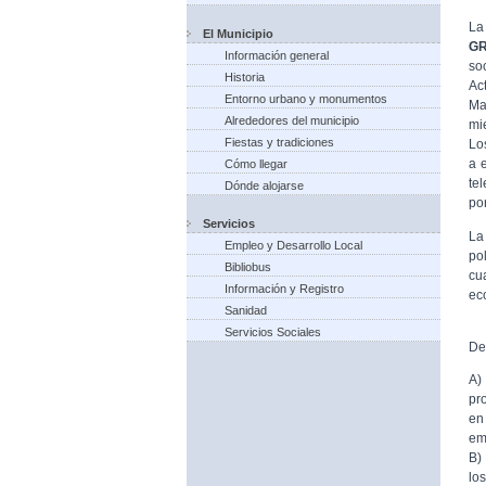
La
El Municipio
G
Información general
so
Historia
Ac
Entorno urbano y monumentos
Ma
Alrededores del municipio
mi
Fiestas y tradiciones
Lo
a 
Cómo llegar
te
Dónde alojarse
po
Servicios
La
Empleo y Desarrollo Local
po
Bibliobus
cu
Información y Registro
ec
Sanidad
Servicios Sociales
De
A)
pr
en
em
B)
lo