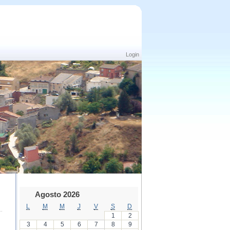
Login
Agosto 2026
L
M
M
J
V
S
D
1
2
3
4
5
6
7
8
9