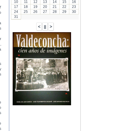
10
11
12
13
14
15
16
17
18
19
20
21
22
23
Y
24
25
26
27
28
29
30
o
31
a
s
r
,
a
s
y
s
e
o
s
e
s