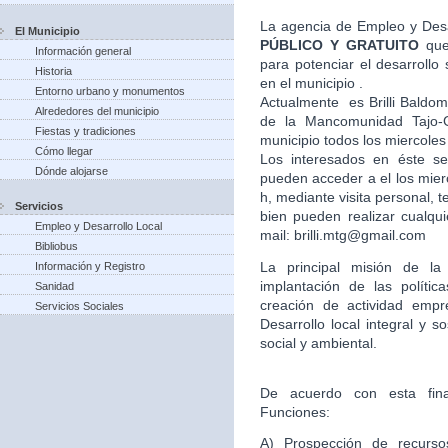
La agencia de Empleo y Desa
El Municipio
PÚBLICO Y GRATUITO
que
Información general
para potenciar el desarroll
Historia
en el municipio .
Entorno urbano y monumentos
Actualmente es Brilli Baldom
Alrededores del municipio
de la Mancomunidad Tajo-G
Fiestas y tradiciones
municipio todos los miercoles
Cómo llegar
Los interesados en éste ser
Dónde alojarse
pueden acceder a el los mier
h, mediante visita personal,
Servicios
bien pueden realizar cualqui
Empleo y Desarrollo Local
mail: brilli.mtg@gmail.com
Bibliobus
La principal misión de l
Información y Registro
implantación de las políti
Sanidad
creación de actividad empr
Servicios Sociales
Desarrollo local integral y s
social y ambiental.
De acuerdo con esta final
Funciones:
A) Prospección de recursos