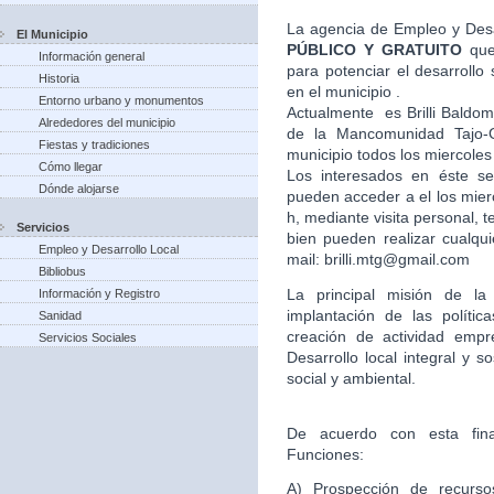
La agencia de Empleo y Desa
El Municipio
PÚBLICO Y GRATUITO
que
Información general
para potenciar el desarroll
Historia
en el municipio .
Entorno urbano y monumentos
Actualmente es Brilli Baldom
Alrededores del municipio
de la Mancomunidad Tajo-G
Fiestas y tradiciones
municipio todos los miercoles
Cómo llegar
Los interesados en éste ser
Dónde alojarse
pueden acceder a el los mier
h, mediante visita personal,
Servicios
bien pueden realizar cualqui
Empleo y Desarrollo Local
mail: brilli.mtg@gmail.com
Bibliobus
La principal misión de l
Información y Registro
implantación de las políti
Sanidad
creación de actividad empr
Servicios Sociales
Desarrollo local integral y s
social y ambiental.
De acuerdo con esta final
Funciones:
A) Prospección de recursos