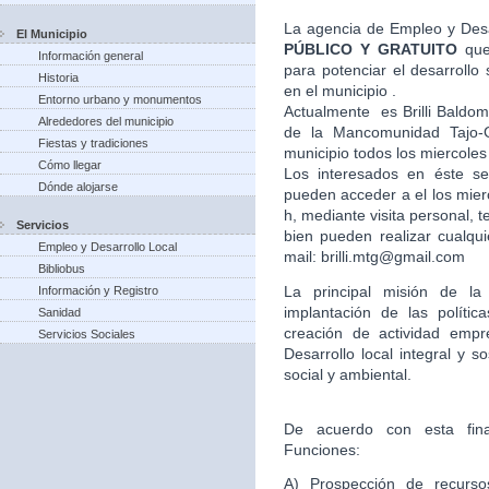
La agencia de Empleo y Desa
El Municipio
PÚBLICO Y GRATUITO
que
Información general
para potenciar el desarroll
Historia
en el municipio .
Entorno urbano y monumentos
Actualmente es Brilli Baldom
Alrededores del municipio
de la Mancomunidad Tajo-G
Fiestas y tradiciones
municipio todos los miercoles
Cómo llegar
Los interesados en éste ser
Dónde alojarse
pueden acceder a el los mier
h, mediante visita personal,
Servicios
bien pueden realizar cualqui
Empleo y Desarrollo Local
mail: brilli.mtg@gmail.com
Bibliobus
La principal misión de l
Información y Registro
implantación de las políti
Sanidad
creación de actividad empr
Servicios Sociales
Desarrollo local integral y s
social y ambiental.
De acuerdo con esta final
Funciones:
A) Prospección de recursos