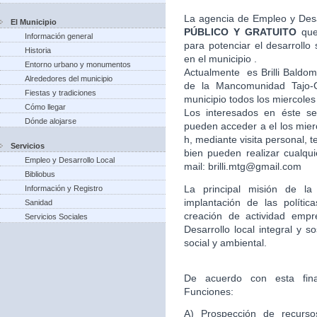
La agencia de Empleo y Desa
El Municipio
PÚBLICO Y GRATUITO
que
Información general
para potenciar el desarroll
Historia
en el municipio .
Entorno urbano y monumentos
Actualmente es Brilli Baldom
Alrededores del municipio
de la Mancomunidad Tajo-G
Fiestas y tradiciones
municipio todos los miercoles
Cómo llegar
Los interesados en éste ser
Dónde alojarse
pueden acceder a el los mier
h, mediante visita personal,
Servicios
bien pueden realizar cualqui
Empleo y Desarrollo Local
mail: brilli.mtg@gmail.com
Bibliobus
La principal misión de l
Información y Registro
implantación de las políti
Sanidad
creación de actividad empr
Servicios Sociales
Desarrollo local integral y s
social y ambiental.
De acuerdo con esta final
Funciones:
A) Prospección de recursos