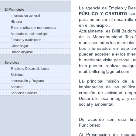
La agencia de Empleo y Desa
El Municipio
PÚBLICO Y GRATUITO
que
Información general
para potenciar el desarroll
Historia
en el municipio .
Entorno urbano y monumentos
Actualmente es Brilli Baldom
Alrededores del municipio
de la Mancomunidad Tajo-G
Fiestas y tradiciones
municipio todos los miercoles
Cómo llegar
Los interesados en éste ser
Dónde alojarse
pueden acceder a el los mier
h, mediante visita personal,
Servicios
bien pueden realizar cualqui
Empleo y Desarrollo Local
mail: brilli.mtg@gmail.com
Bibliobus
La principal misión de l
Información y Registro
implantación de las políti
Sanidad
creación de actividad empr
Servicios Sociales
Desarrollo local integral y s
social y ambiental.
De acuerdo con esta final
Funciones:
A) Prospección de recursos