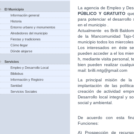
La agencia de Empleo y Desa
El Municipio
PÚBLICO Y GRATUITO
que
Información general
para potenciar el desarroll
Historia
en el municipio .
Entorno urbano y monumentos
Actualmente es Brilli Baldom
Alrededores del municipio
de la Mancomunidad Tajo-G
Fiestas y tradiciones
municipio todos los miercoles
Cómo llegar
Los interesados en éste ser
Dónde alojarse
pueden acceder a el los mier
h, mediante visita personal,
Servicios
bien pueden realizar cualqui
Empleo y Desarrollo Local
mail: brilli.mtg@gmail.com
Bibliobus
La principal misión de l
Información y Registro
implantación de las políti
Sanidad
creación de actividad empr
Servicios Sociales
Desarrollo local integral y s
social y ambiental.
De acuerdo con esta final
Funciones:
A) Prospección de recursos