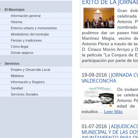
EXITO DE LA JORN
El Municipio
Gran éxit
celebrada
Información general
Antonio P
Historia
nombrado h
Entorno urbano y monumentos
pudimos dar un paseo hist
Alrededores del municipio
Martínez Megía, vecino d
Fiestas y tradiciones
Antonio Pérez a través de la
Cómo llegar
D. Ciriaco Morón Arroyo y D
Dónde alojarse
la película "La Conjura de 
participación por parte de los
Servicios
Empleo y Desarrollo Local
|
JORNADA CU
19-09-2016
Bibliobus
VALDECONCHA
Información y Registro
Sanidad
Os invitam
Servicios Sociales
se celebr
Antonio Pé
edad de 
estudios ...
Leer Más
|
ADJUDICACI
01-07-2016
MUNICIPAL Y DE LAS DO
AYUNTAMIENTO PARA DE