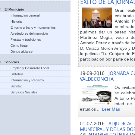
EXITO DE LA JORN
El Municipio
Gran éxit
celebrada
Información general
Antonio P
Historia
nombrado h
Entorno urbano y monumentos
pudimos dar un paseo hist
Alrededores del municipio
Martínez Megía, vecino d
Fiestas y tradiciones
Antonio Pérez a través de la
Cómo llegar
D. Ciriaco Morón Arroyo y D
Dónde alojarse
la película "La Conjura de 
participación por parte de los
Servicios
Empleo y Desarrollo Local
|
JORNADA CU
19-09-2016
Bibliobus
VALDECONCHA
Información y Registro
Sanidad
Os invitam
Servicios Sociales
se celebr
Antonio Pé
edad de 
estudios ...
Leer Más
|
ADJUDICACI
01-07-2016
MUNICIPAL Y DE LAS DO
AYUNTAMIENTO PARA DE