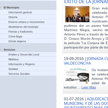
EXITO DE LA JORN
El Municipio
Gran éxit
celebrada
Información general
Antonio P
Historia
nombrado h
Entorno urbano y monumentos
pudimos dar un paseo hist
Alrededores del municipio
Martínez Megía, vecino d
Fiestas y tradiciones
Antonio Pérez a través de la
Cómo llegar
D. Ciriaco Morón Arroyo y D
Dónde alojarse
la película "La Conjura de 
participación por parte de los
Servicios
Empleo y Desarrollo Local
|
JORNADA CU
19-09-2016
Bibliobus
VALDECONCHA
Información y Registro
Sanidad
Os invitam
Servicios Sociales
se celebr
Antonio Pé
edad de 
estudios ...
Leer Más
|
ADJUDICACI
01-07-2016
MUNICIPAL Y DE LAS DO
AYUNTAMIENTO PARA DE