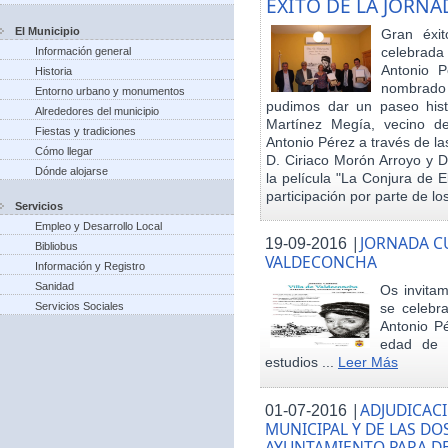
EXITO DE LA JORN
El Municipio
Gran éxit
celebrada
Información general
Antonio P
Historia
nombrado h
Entorno urbano y monumentos
pudimos dar un paseo hist
Alrededores del municipio
Martínez Megía, vecino d
Fiestas y tradiciones
Antonio Pérez a través de la
Cómo llegar
D. Ciriaco Morón Arroyo y D
Dónde alojarse
la película "La Conjura de 
participación por parte de los
Servicios
Empleo y Desarrollo Local
|
JORNADA CU
19-09-2016
Bibliobus
VALDECONCHA
Información y Registro
Sanidad
Os invitam
Servicios Sociales
se celebr
Antonio Pé
edad de 
estudios ...
Leer Más
|
ADJUDICACI
01-07-2016
MUNICIPAL Y DE LAS DO
AYUNTAMIENTO PARA DE